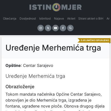
Obećanja
Dosljednost
Istinitost
Najave
Akteri
Strani akteri o BiH
An
DJELIMIČNO ISPUNJENO
Uređenje Merhemića trga
Opštine
: Centar Sarajevo
Uređenje Merhemića trga
Obrazloženje
Tokom mandata načelnika Općine Centar Sarajevo,
obnovljen je dio Merhemića trga, izgrađena je
fontana, ugrađene nove ploče. Obnova drugog dijela