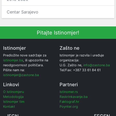
Centar Sarajevo
Pitajte Istinomjer!
Istinomjer
Zašto ne
Predložite nove sadržaje za
Istinomjer je razvila i uređuje
istinomjer.ba
, ili upozorite na
organizacija:
neodgovornost političara.
U.G. Zašto ne,
info@zastone.ba
Pišite nam na:
Tel/Fax: +387 33 61 84 61
istinomjer@zastone.ba
Linkovi
Partneri
O Istinomjeru
Istinomer.rs
Metodologija
Raskrinkavanje.ba
Istinomjer tim
Faktograf.hr
Kontakt
Poynter.org