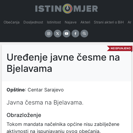
Obećanja
Dosljednost
Istinitost
Najave
Akteri
Strani akteri o BiH
An
NEISPUNJENO
Uređenje javne česme na
Bjelavama
Opštine
: Centar Sarajevo
Javna česma na Bjelavama.
Obrazloženje
Tokom mandata načelnika općine nisu zabilježene
aktivnosti na ispunjavanju ovog obećanja.