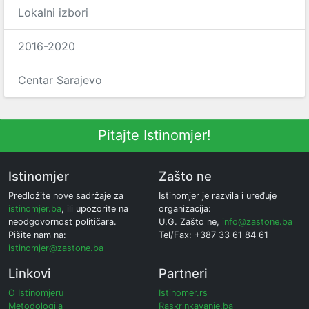
Lokalni izbori
2016-2020
Centar Sarajevo
Pitajte Istinomjer!
Istinomjer
Zašto ne
Predložite nove sadržaje za
Istinomjer je razvila i uređuje
istinomjer.ba
, ili upozorite na
organizacija:
neodgovornost političara.
U.G. Zašto ne,
info@zastone.ba
Pišite nam na:
Tel/Fax: +387 33 61 84 61
istinomjer@zastone.ba
Linkovi
Partneri
O Istinomjeru
Istinomer.rs
Metodologija
Raskrinkavanje.ba