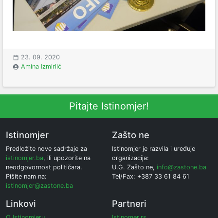
23. 09. 2020
Amina Izmirlić
Pitajte Istinomjer!
Istinomjer
Zašto ne
Predložite nove sadržaje za
Istinomjer je razvila i uređuje
istinomjer.ba
, ili upozorite na
organizacija:
neodgovornost političara.
U.G. Zašto ne,
info@zastone.ba
Pišite nam na:
Tel/Fax: +387 33 61 84 61
istinomjer@zastone.ba
Linkovi
Partneri
O Istinomjeru
Istinomer.rs