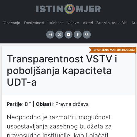
Obećanja
Dosljednost
Istinitost
Najave
Akteri
Strani akteri o BiH
An
ISPUNJENO MANJIM DIJELOM
Transparentnost VSTV i
poboljšanja kapaciteta
UDT-a
Partije
: DF |
Oblasti
: Pravna država
Neophodno je razmotriti mogućnost
uspostavljanja zasebnog budžeta za
pravosudne institucije, kao i ojačati