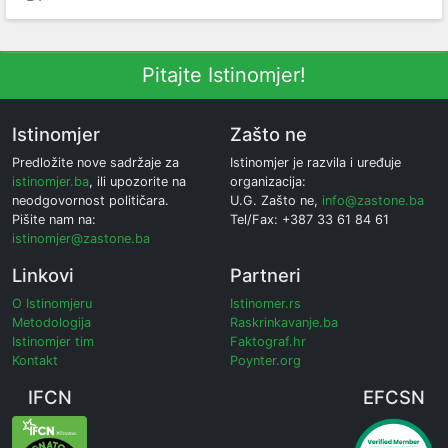
Pitajte Istinomjer!
Istinomjer
Zašto ne
Predložite nove sadržaje za
Istinomjer je razvila i uređuje
istinomjer.ba
, ili upozorite na
organizacija:
neodgovornost političara.
U.G. Zašto ne,
info@zastone.ba
Pišite nam na:
Tel/Fax: +387 33 61 84 61
istinomjer@zastone.ba
Linkovi
Partneri
O Istinomjeru
Istinomer.rs
Metodologija
Raskrinkavanje.ba
Istinomjer tim
Faktograf.hr
Kontakt
Poynter.org
IFCN
EFCSN