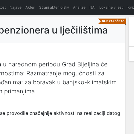
itost
Najave
Akteri
Strani akteri o BiH
Analize
NAI
Lokalne vijesti
Kvi
NIJE ZAPOČETO
enzionera u lječilištima
u narednom periodu Grad Bijeljina će
tivnostima: Razmatranje mogućnosti za
ađanima: za boravak u banjsko-klimatskim
m primanjima.
provodile značajnije aktivnosti na realizaciji datog