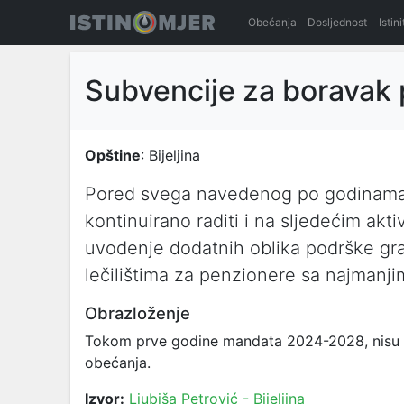
Obećanja
Dosljednost
Istin
Subvencije za boravak p
Opštine
: Bijeljina
Pored svega navedenog po godinama 
kontinuirano raditi i na sljedećim ak
uvođenje dodatnih oblika podrške gr
lečilištima za penzionere sa najmanji
Obrazloženje
Tokom prve godine mandata 2024-2028, nisu se 
obećanja.
Izvor:
Ljubiša Petrović - Bijeljina