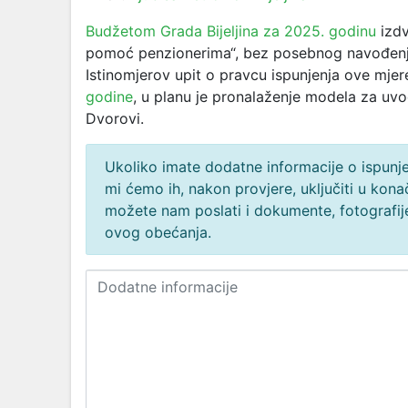
Budžetom Grada Bijeljina za 2025. godinu
izdv
pomoć penzionerima“, bez posebnog navođenja 
Istinomjerov upit o pravcu ispunjenja ove mjere
godine
, u planu je pronalaženje modela za uv
Dvorovi.
Ukoliko imate dodatne informacije o ispunjen
mi ćemo ih, nakon provjere, uključiti u ko
možete nam poslati i dokumente, fotografije
ovog obećanja.