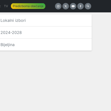
z
TV
Predizborna obećanja
Lokalni izbori
2024-2028
Bijeljina