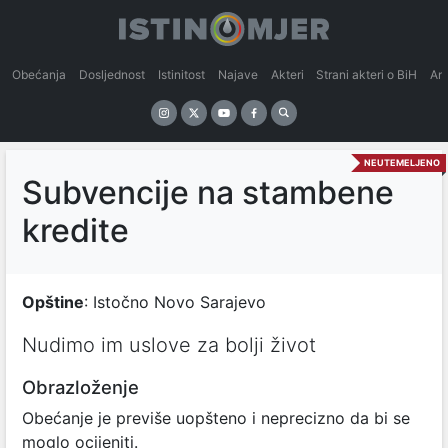
Obećanja
Dosljednost
Istinitost
Najave
Akteri
Strani akteri o BiH
An
NEUTEMELJENO
Subvencije na stambene
kredite
Opštine
: Istočno Novo Sarajevo
Nudimo im uslove za bolji život
Obrazloženje
Obećanje je previše uopšteno i neprecizno da bi se
moglo ocijeniti.