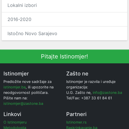
Lokalni izbori
2016-2020
Istočno Novo Sarajevo
Pitajte Istinomjer!
Istinomjer
Zašto ne
Predložite nove sadržaje za
Istinomjer je razvila i uređuje
istinomjer.ba
, ili upozorite na
organizacija:
neodgovornost političara.
U.G. Zašto ne,
info@zastone.ba
Pišite nam na:
Tel/Fax: +387 33 61 84 61
istinomjer@zastone.ba
Linkovi
Partneri
O Istinomjeru
Istinomer.rs
Metodologija
Raskrinkavanje.ba