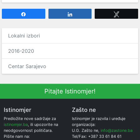
Share
Share
Tweet
Lokalni izbori
2016-2020
Centar Sarajevo
Pitajte Istinomjer!
Istinomjer
Zašto ne
Predložite nove sadržaje za
Istinomjer je razvila i uređuje
istinomjer.ba
, ili upozorite na
organizacija:
neodgovornost političara.
U.G. Zašto ne,
info@zastone.ba
Pišite nam na:
Tel/Fax: +387 33 61 84 61