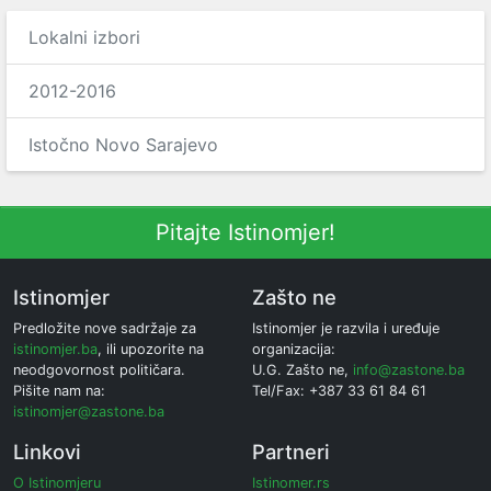
Lokalni izbori
2012-2016
Istočno Novo Sarajevo
Pitajte Istinomjer!
Istinomjer
Zašto ne
Predložite nove sadržaje za
Istinomjer je razvila i uređuje
istinomjer.ba
, ili upozorite na
organizacija:
neodgovornost političara.
U.G. Zašto ne,
info@zastone.ba
Pišite nam na:
Tel/Fax: +387 33 61 84 61
istinomjer@zastone.ba
Linkovi
Partneri
O Istinomjeru
Istinomer.rs