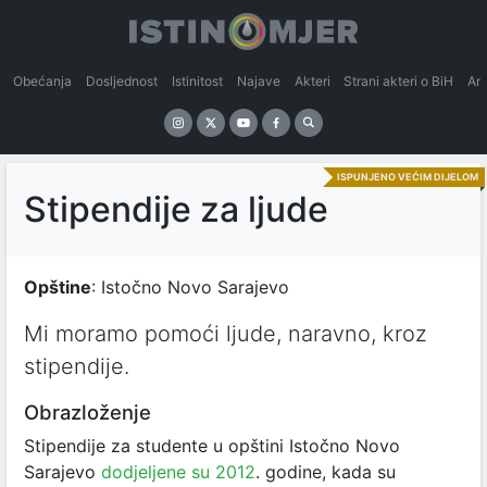
Obećanja
Dosljednost
Istinitost
Najave
Akteri
Strani akteri o BiH
An
ISPUNJENO VEĆIM DIJELOM
Stipendije za ljude
Opštine
: Istočno Novo Sarajevo
Mi moramo pomoći ljude, naravno, kroz
stipendije.
Obrazloženje
Stipendije za studente u opštini Istočno Novo
Sarajevo
dodjeljene su 2012
. godine, kada su