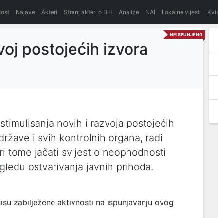
itost
Najave
Akteri
Strani akteri o BiH
Analize
NAI
Lokalne vijesti
Kvi
NEISPUNJENO
voj postojećih izvora
 stimulisanja novih i razvoja postojećih
 države i svih kontrolnih organa, radi
ri tome jačati svijest o neophodnosti
gledu ostvarivanja javnih prihoda.
su zabilježene aktivnosti na ispunjavanju ovog