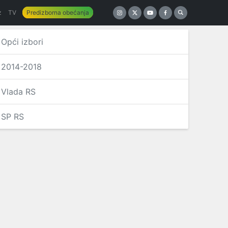
z
TV
Predizborna obećanja
Opći izbori
2014-2018
Vlada RS
SP RS