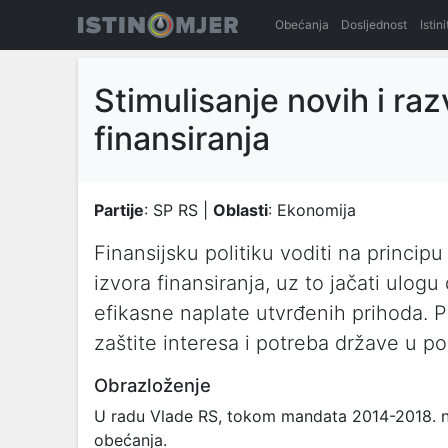
Obećanja
Dosljednost
Istin
Stimulisanje novih i raz
finansiranja
Partije
: SP RS |
Oblasti
: Ekonomija
Finansijsku politiku voditi na principu
izvora finansiranja, uz to jačati ulogu
efikasne naplate utvrđenih prihoda. P
zaštite interesa i potreba države u po
Obrazloženje
U radu Vlade RS, tokom mandata 2014-2018. ni
obećanja.