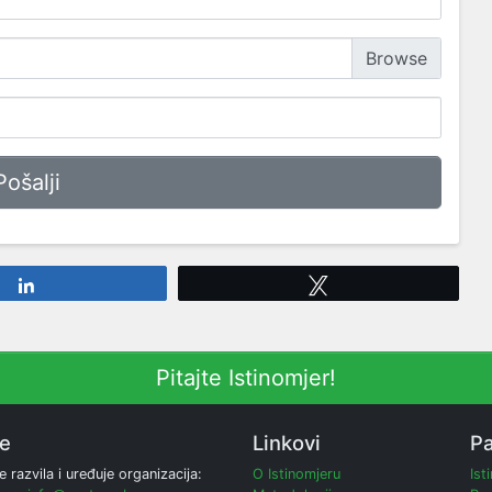
Share
Tweet
Pitajte Istinomjer!
ne
Linkovi
Pa
e razvila i uređuje organizacija:
O Istinomjeru
Ist