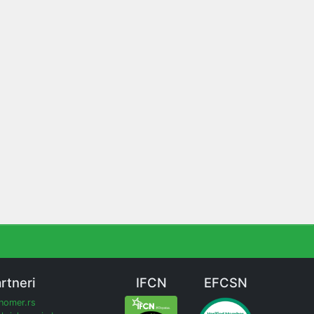
rtneri
IFCN
EFCSN
inomer.rs