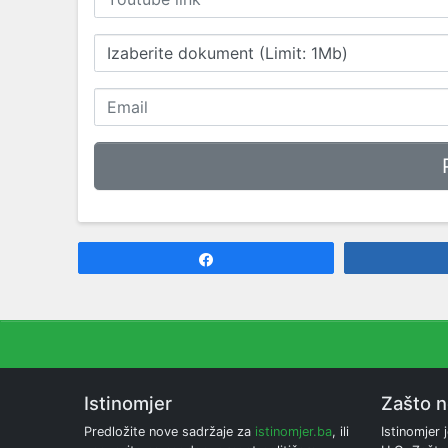
Izaberite dokument (Limit: 1Mb)
Share
Istinomjer
Zašto 
Predložite nove sadržaje za
istinomjer.ba
, ili
Istinomjer j