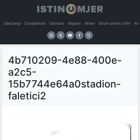
Obećanja
Dosljednost
Istinitost
Najave
Akteri
Strani akteri o BiH
An
4b710209-4e88-400e-
a2c5-
15b7744e64a0stadion-
faletici2