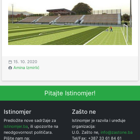
15. 10. 2020
Amina Izmirlić
Pitajte Istinomjer!
Istinomjer
Zašto ne
Predložite nove sadržaje za
Istinomjer je razvila i uređuje
istinomjer.ba
, ili upozorite na
organizacija:
neodgovornost političara.
U.G. Zašto ne,
info@zastone.ba
Pišite nam na:
Tel/Fax: +387 33 61 84 61