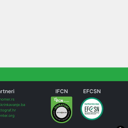
rtneri
IFCN
EFCSN
inomer.rs
krinkavanje.ba
tograf.hr
nter.org