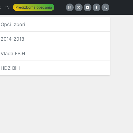
z
TV
Predizborna obećanja
Opći izbori
2014-2018
Vlada FBiH
HDZ BiH