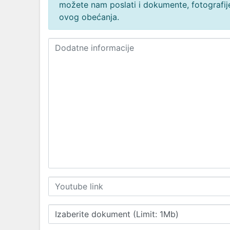
možete nam poslati i dokumente, fotografije
ovog obećanja.
Izaberite dokument (Limit: 1Mb)