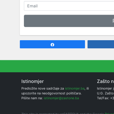
Share
Istinomjer
Zašto 
Predložite nove sadržaje za
istinomjer.ba
, ili
Istinomjer j
upozorite na neodgovornost političara.
U.G. Zašto
Pišite nam na:
istinomjer@zastone.ba
Tel/Fax: +