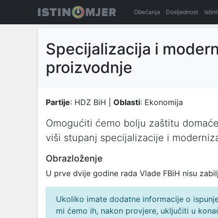
Obećanja
Dosljednost
Istin
Specijalizacija i moder
proizvodnje
Partije
: HDZ BiH |
Oblasti
: Ekonomija
Omogućiti ćemo bolju zaštitu domaće p
viši stupanj specijalizacije i moderni
Obrazloženje
U prve dvije godine rada Vlade FBiH nisu zabil
Ukoliko imate dodatne informacije o ispunjen
mi ćemo ih, nakon provjere, uključiti u ko