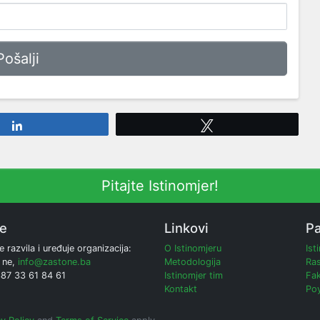
Share
Tweet
Pitajte Istinomjer!
ne
Linkovi
Pa
e razvila i uređuje organizacija:
O Istinomjeru
Ist
 ne,
info@zastone.ba
Metodologija
Ras
387 33 61 84 61
Istinomjer tim
Fak
Kontakt
Poy