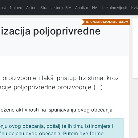
itost
Najave
Akteri
Strani akteri o BiH
Analize
NAI
Lokalne vijesti
Kvi
ISPUNJENO MANJIM DIJELOM
nizacija poljoprivredne
roizvodnje i lakši pristup tržištima, kroz
zacije poljoprivredne proizvodnje (…).
ježene aktivnosti na ispunjavanju ovog obećanja.
ju ovog obećanja, pošaljite ih timu Istinomjera i
načnu ocjenu ovog obećanja. Putem ove forme