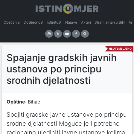
Obećanja
Dosljednost
Istinitost
Najave
Akteri
Strani akteri o BiH
An
NEUTEMELJENO
Spajanje gradskih javnih
ustanova po principu
srodnih djelatnosti
Opštine
: Bihać
Spojiti gradske javne ustanove po principu
srodne djelatnosti Moguće je i potrebno
racionalno ujediniti javne ustanove kojima