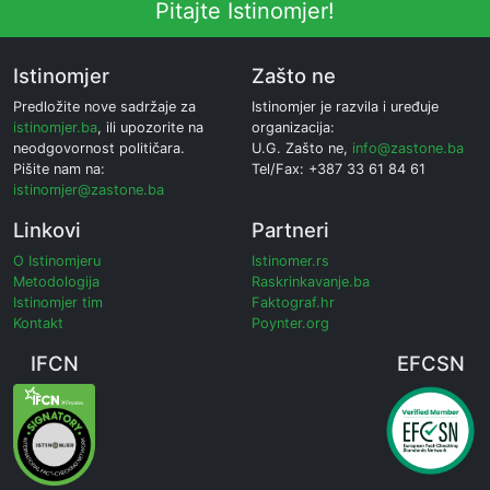
Pitajte Istinomjer!
Istinomjer
Zašto ne
Predložite nove sadržaje za
Istinomjer je razvila i uređuje
istinomjer.ba
, ili upozorite na
organizacija:
neodgovornost političara.
U.G. Zašto ne,
info@zastone.ba
Pišite nam na:
Tel/Fax: +387 33 61 84 61
istinomjer@zastone.ba
Linkovi
Partneri
O Istinomjeru
Istinomer.rs
Metodologija
Raskrinkavanje.ba
Istinomjer tim
Faktograf.hr
Kontakt
Poynter.org
IFCN
EFCSN