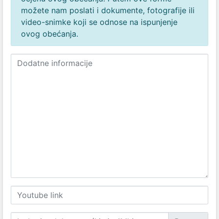
možete nam poslati i dokumente, fotografije ili
video-snimke koji se odnose na ispunjenje
ovog obećanja.