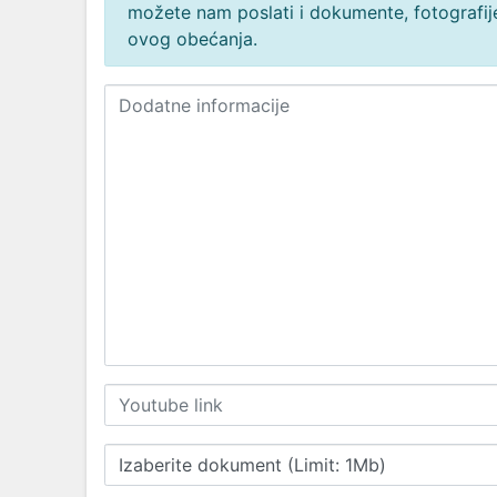
možete nam poslati i dokumente, fotografije
ovog obećanja.
Izaberite dokument (Limit: 1Mb)