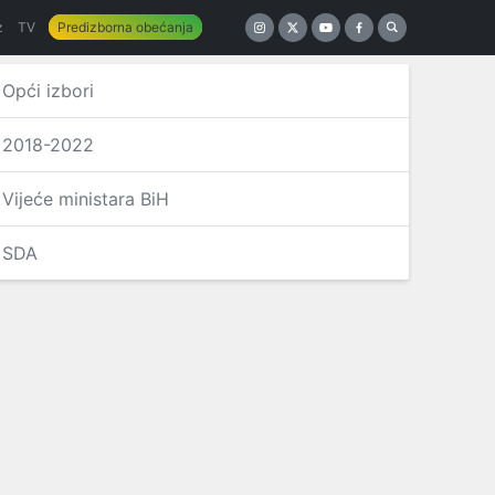
z
TV
Predizborna obećanja
Opći izbori
2018-2022
Vijeće ministara BiH
SDA