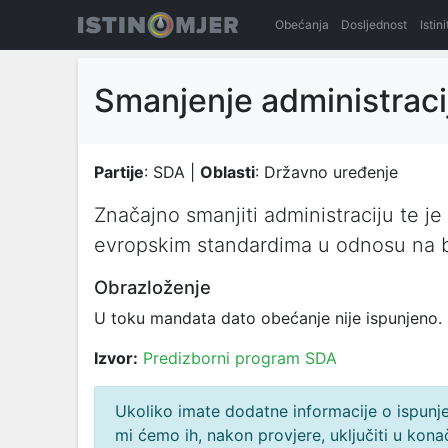
Obećanja
Dosljednost
Istin
Smanjenje administraci
Partije
: SDA |
Oblasti
: Državno uređenje
Značajno smanjiti administraciju te je 
evropskim standardima u odnosu na b
Obrazloženje
U toku mandata dato obećanje nije ispunjeno.
Izvor:
Predizborni program SDA
Ukoliko imate dodatne informacije o ispunjen
mi ćemo ih, nakon provjere, uključiti u ko