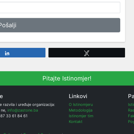
Share
Tweet
Pitajte Istinomjer!
ne
Linkovi
Pa
e razvila i uređuje organizacija:
O Istinomjeru
Ist
 ne,
info@zastone.ba
Metodologija
Ras
387 33 61 84 61
Istinomjer tim
Fak
Kontakt
Poy