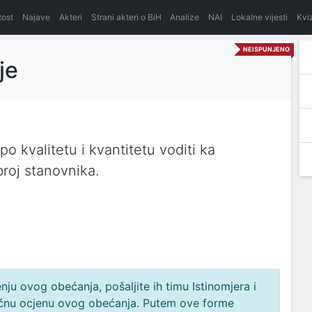
itost
Najave
Akteri
Strani akteri o BiH
Analize
NAI
Lokalne vijesti
Kvi
NEISPUNJENO
je
po kvalitetu i kvantitetu voditi ka
roj stanovnika.
ju ovog obećanja, pošaljite ih timu Istinomjera i
načnu ocjenu ovog obećanja. Putem ove forme