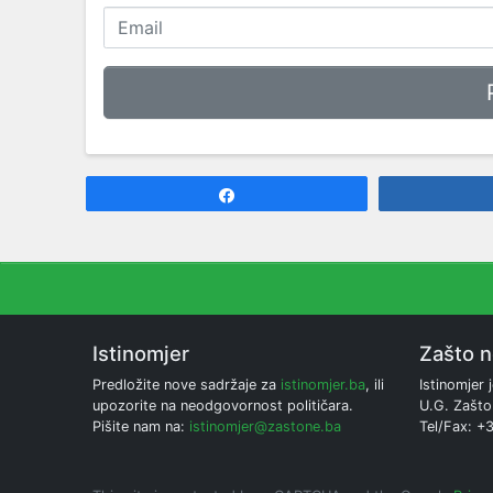
Share
Istinomjer
Zašto 
Predložite nove sadržaje za
istinomjer.ba
, ili
Istinomjer j
upozorite na neodgovornost političara.
U.G. Zašto
Pišite nam na:
istinomjer@zastone.ba
Tel/Fax: +