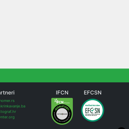
rtneri
IFCN
EFCSN
inomer.rs
krinkavanje.ba
tograf.hr
nter.org