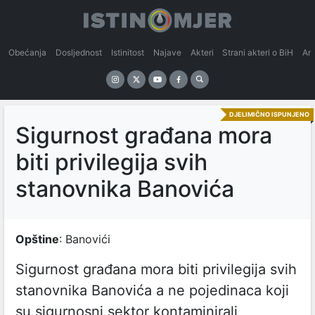
Obećanja
Dosljednost
Istinitost
Najave
Akteri
Strani akteri o BiH
An
DJELIMIČNO ISPUNJENO
Sigurnost građana mora
biti privilegija svih
stanovnika Banovića
Opštine
: Banovići
Sigurnost građana mora biti privilegija svih
stanovnika Banovića a ne pojedinaca koji
su sigurnosni sektor kontaminirali