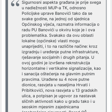
Sigurnosni aspekta građana je prije svega
u nadležnosti MUP-a TK, odnosno
Policijske uprave Banovići tako da se
svake godine, na jednoj od sjednica
Općinskog vijeća, razmatra informacija o
radu PU Banovići u okviru koje je i ova
problematika. Svakako da ovu oblasti
lokalne (općinske) vlasti mogu
unaprijediti, i to na različite načine: kroz
izgradnju i uređenje putne infrastrukture,
rješavanje socijalnih i drugih pitanja. U
ovoj godini je izvršena reknstrukcija
horizontalne i vertikalne signalizacije, kao
i sanacija oštećenja na glavnim putnim
pravcima. Urađene su 4 nove putne
dionice, rasvjeta u naseljima Hrvati i
Pribitkovići, nova rasvjeta u 13 gradskih
ulica, a potpisan je ugovor za nastavak
sličnih aktivnosti kako u gradu tako i u
seoskim mjesnim zajednicama