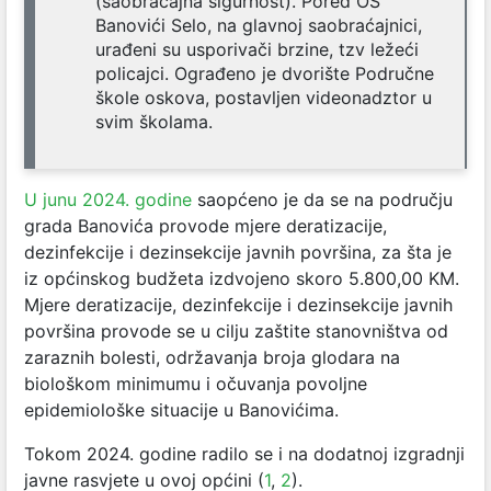
(saobraćajna sigurnost). Pored OŠ
Banovići Selo, na glavnoj saobraćajnici,
urađeni su usporivači brzine, tzv ležeći
policajci. Ograđeno je dvorište Područne
škole oskova, postavljen videonadztor u
svim školama.
U junu 2024. godine
saopćeno je da se na području
grada Banovića provode mjere deratizacije,
dezinfekcije i dezinsekcije javnih površina, za šta je
iz općinskog budžeta izdvojeno skoro 5.800,00 KM.
Mjere deratizacije, dezinfekcije i dezinsekcije javnih
površina provode se u cilju zaštite stanovništva od
zaraznih bolesti, održavanja broja glodara na
biološkom minimumu i očuvanja povoljne
epidemiološke situacije u Banovićima.
Tokom 2024. godine radilo se i na dodatnoj izgradnji
javne rasvjete u ovoj općini (
1
,
2
).