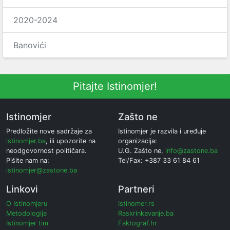
2020-2024
Banovići
Pitajte Istinomjer!
Istinomjer
Zašto ne
Predložite nove sadržaje za
Istinomjer je razvila i uređuje
istinomjer.ba
, ili upozorite na
organizacija:
neodgovornost političara.
U.G. Zašto ne,
info@zastone.ba
Pišite nam na:
Tel/Fax: +387 33 61 84 61
istinomjer@zastone.ba
Linkovi
Partneri
O Istinomjeru
Istinomer.rs
Metodologija
Raskrinkavanje.ba
Istinomjer tim
Faktograf.hr