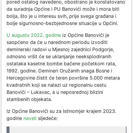
pored ostalog navedeno, obostrano je konstatovano
da suradnja Općine i PU Banovići može i mora biti
bolja, što je u interesu svih, prije svega građana i
bolje sigurnosno-bezbjednosne situacije u Općini.
U augustu 2022. godine
iz Općine Banovići je
saopćeno da će u narednom periodu izvoditi
deminerski radovi u Mjesnoj zajednici Podgorje,
odnosno vršit će se uklanjanje neeksplodiranih
ostataka kasetne bombe bačene početkom rata,
1992. godine. Demineri Oružanih snaga Bosne i
Hercegovine čistit će teren površine 5.000 metara
kvadratnih koji se nalazi uz regionalnu cestu
Banovići – Lukavac, a u neposrednoj blizini
stambenih objekata.
Iz Općine Banovići su za Istinomjer krajem 2023.
godine
naveli
sljedeće: