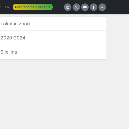
z
TV
Predizborna obećanja
Lokalni izbori
2020-2024
Bijeljina