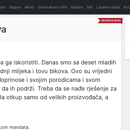
itost
Najave
Akteri
Strani akteri o BiH
Analize
NAI
Lokalne vijesti
Kvi
NEISPUNJENO
va
eba ga iskoristiti. Danas smo sa deset mladih
dnji mlijeka i tovu bikova. Ovo su vrijedni
 doprinose i svojim porodicama i svom
 da ih podrži. Treba da se nađe rješenje za
la otkup samo od velikih proizvođača, a
tokom mandata.