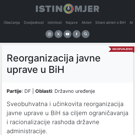
Obećanja
Dosljednost
Istinitost
Najave
Akteri
Strani akteri o BiH
An
NEISPUNJENO
Reorganizacija javne
uprave u BiH
Partije
: DF |
Oblasti
: Državno uređenje
Sveobuhvatna i učinkovita reorganizacija
javne uprave u BiH sa ciljem ograničavanja
i racionalizacije rashoda državne
administracije.