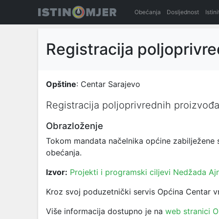
Obećanja
Dosljednost
Istin
Registracija poljoprivr
Opštine
: Centar Sarajevo
Registracija poljoprivrednih proizvođ
Obrazloženje
Tokom mandata načelnika općine zabilježene s
obećanja.
Izvor:
Projekti i programski ciljevi Nedžada Aj
Kroz svoj poduzetnički servis Općina Centar vr
Više informacija dostupno je na
web stranici 