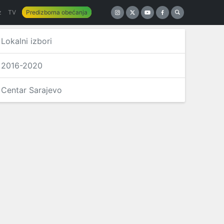
z
TV
Predizborna obećanja
Lokalni izbori
2016-2020
Centar Sarajevo