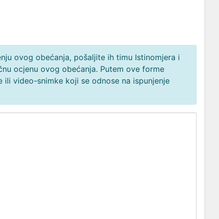
ju ovog obećanja, pošaljite ih timu Istinomjera i
načnu ocjenu ovog obećanja. Putem ove forme
 ili video-snimke koji se odnose na ispunjenje