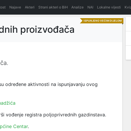
itost
Najave
Akteri
Strani akteri o BiH
Analize
NAI
Lokalne vijesti
Kvi
ISPUNJENO VEĆIM DIJELOM
ednih proizvođača
ača.
u određene aktivnosti na ispunjavanju ovog
nadžića
ši vođenje registra poljoprivrednih gazdinstava.
Općine Centar
.