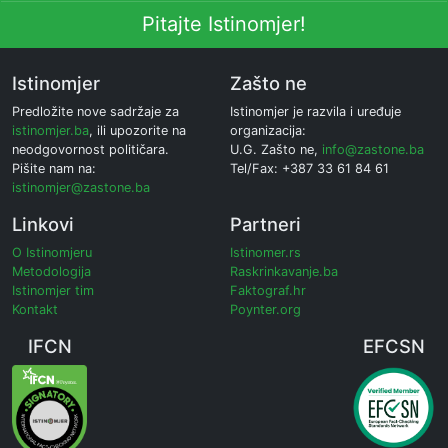
Pitajte Istinomjer!
Istinomjer
Zašto ne
Predložite nove sadržaje za
Istinomjer je razvila i uređuje
istinomjer.ba
, ili upozorite na
organizacija:
neodgovornost političara.
U.G. Zašto ne,
info@zastone.ba
Pišite nam na:
Tel/Fax: +387 33 61 84 61
istinomjer@zastone.ba
Linkovi
Partneri
O Istinomjeru
Istinomer.rs
Metodologija
Raskrinkavanje.ba
Istinomjer tim
Faktograf.hr
Kontakt
Poynter.org
IFCN
EFCSN