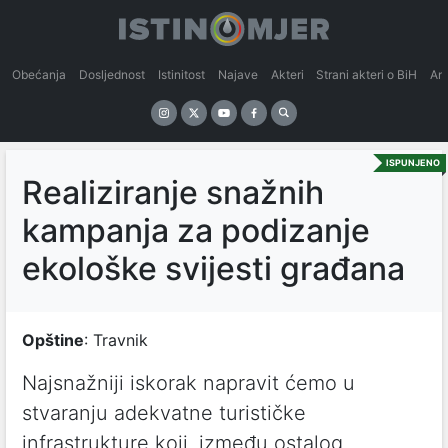
Obećanja
Dosljednost
Istinitost
Najave
Akteri
Strani akteri o BiH
An
ISPUNJENO
Realiziranje snažnih
kampanja za podizanje
ekološke svijesti građana
Opštine
: Travnik
Najsnažniji iskorak napravit ćemo u
stvaranju adekvatne turističke
infrastrukture koji, između ostalog,