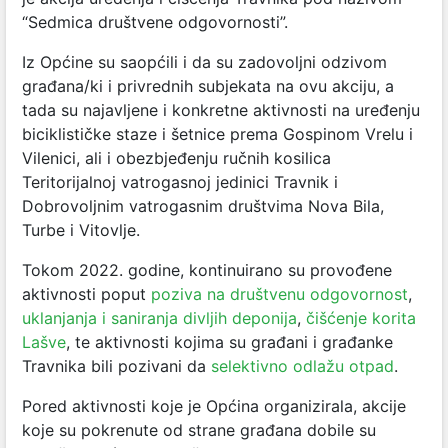
“Sedmica društvene odgovornosti”.
Iz Općine su saopćili i da su zadovoljni odzivom
građana/ki i privrednih subjekata na ovu akciju, a
tada su najavljene i konkretne aktivnosti na uređenju
biciklističke staze i šetnice prema Gospinom Vrelu i
Vilenici, ali i obezbjeđenju ručnih kosilica
Teritorijalnoj vatrogasnoj jedinici Travnik i
Dobrovoljnim vatrogasnim društvima Nova Bila,
Turbe i Vitovlje.
Tokom 2022. godine, kontinuirano su provođene
aktivnosti poput
poziva na društvenu odgovornost
,
uklanjanja i saniranja divljih deponija
,
čišćenje korita
Lašve
, te aktivnosti kojima su građani i građanke
Travnika bili pozivani da
selektivno odlažu otpad
.
Pored aktivnosti koje je Općina organizirala, akcije
koje su pokrenute od strane građana dobile su