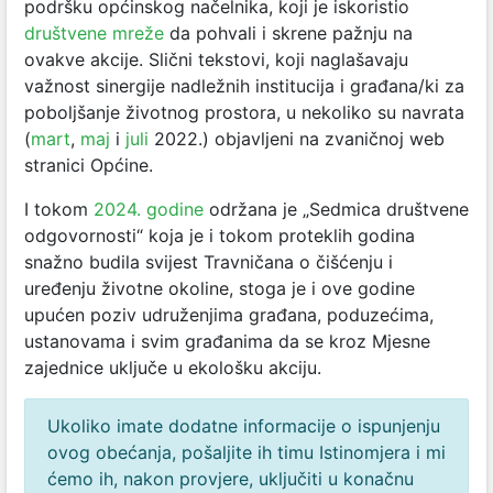
podršku općinskog načelnika, koji je iskoristio
društvene mreže
da pohvali i skrene pažnju na
ovakve akcije. Slični tekstovi, koji naglašavaju
važnost sinergije nadležnih institucija i građana/ki za
poboljšanje životnog prostora, u nekoliko su navrata
(
mart
,
maj
i
juli
2022.) objavljeni na zvaničnoj web
stranici Općine.
I tokom
2024. godine
održana je „Sedmica društvene
odgovornosti“
koja je i tokom proteklih godina
snažno budila svijest Travničana o čišćenju i
uređenju životne okoline, stoga je i ove godine
upućen poziv udruženjima građana, poduzećima,
ustanovama i svim građanima da se kroz Mjesne
zajednice uključe u ekološku akciju.
Ukoliko imate dodatne informacije o ispunjenju
ovog obećanja, pošaljite ih timu Istinomjera i mi
ćemo ih, nakon provjere, uključiti u konačnu