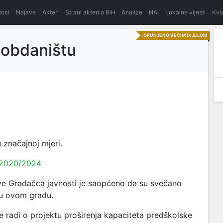
itost
Najave
Akteri
Strani akteri o BiH
Analize
NAI
Lokalne vijesti
Kvi
ISPUNJENO VEĆIM DIJELOM
 obdaništu
 značajnoj mjeri.
 2020/2024
e Gradačca javnosti je saopćeno da su svečano
 u ovom gradu.
e radi o projektu proširenja kapaciteta predškolske