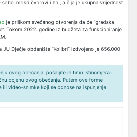
sobe, mokri čvorovi i hol, a čija je ukupna vrijednost
ao
je prilikom svečanog otvorenja da će “gradska
e”. Tokom 2022. godine iz budžeta za funkcioniranje
 KM.
 JU Dječje obdanište “Kolibri” izdvojeno je 656.000
ju ovog obećanja, pošaljite ih timu Istinomjera i
načnu ocjenu ovog obećanja. Putem ove forme
 ili video-snimke koji se odnose na ispunjenje