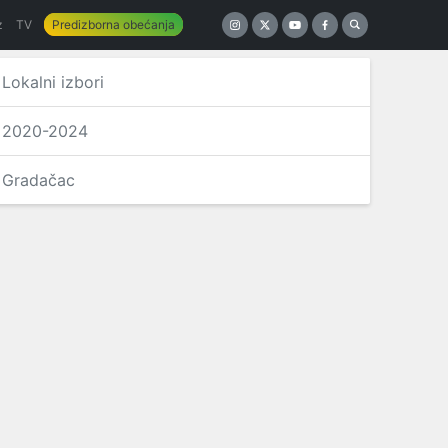
z
TV
Predizborna obećanja
Lokalni izbori
2020-2024
Gradačac