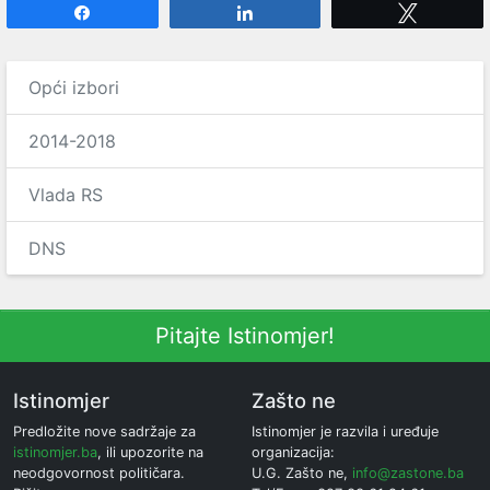
Share
Share
Tweet
Opći izbori
2014-2018
Vlada RS
DNS
Pitajte Istinomjer!
Istinomjer
Zašto ne
Predložite nove sadržaje za
Istinomjer je razvila i uređuje
istinomjer.ba
, ili upozorite na
organizacija:
neodgovornost političara.
U.G. Zašto ne,
info@zastone.ba