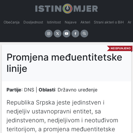
Obećanja
Dosljednost
Istinitost
Najave
Akteri
Strani akteri o BiH
An
NEISPUNJENO
Promjena međuentitetske
linije
Partije
: DNS |
Oblasti
: Državno uređenje
Republika Srpska jeste jedinstven i
nedjeljiv ustavnopravni entitet, sa
jedinstvenom, nedjeljivom i neotuđivom
teritorijom, a promjena međuentitetske