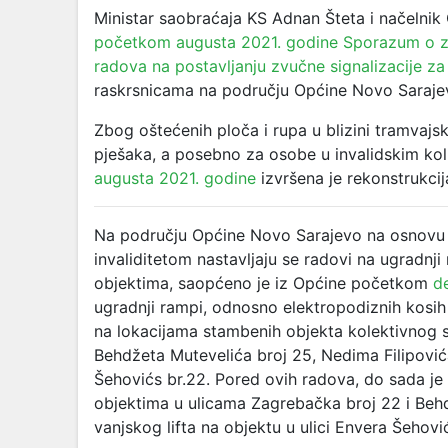
Ministar saobraćaja KS Adnan Šteta i načelnik
početkom augusta 2021. godine
Sporazum o z
radova na postavljanju zvučne signalizacije za s
raskrsnicama na području Općine Novo Saraje
Zbog oštećenih ploča i rupa u blizini tramvajski
pješaka, a posebno za osobe u invalidskim ko
augusta 2021. godine
izvršena je rekonstrukci
Na području Općine Novo Sarajevo na osnovu z
invaliditetom nastavljaju se radovi na ugradnji
objektima, saopćeno je iz Općine početkom
d
ugradnji rampi, odnosno elektropodiznih kosih pl
na lokacijama stambenih objekta kolektivnog s
Behdžeta Mutevelića broj 25, Nedima Filipovića
Šehovićs br.22. Pored ovih radova, do sada j
objektima u ulicama Zagrebačka broj 22 i Behd
vanjskog lifta na objektu u ulici Envera Šehovi