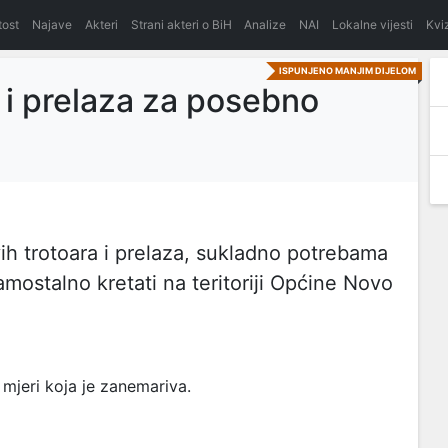
itost
Najave
Akteri
Strani akteri o BiH
Analize
NAI
Lokalne vijesti
Kvi
ISPUNJENO MANJIM DIJELOM
 i prelaza za posebno
ih trotoara i prelaza, sukladno potrebama
mostalno kretati na teritoriji Općine Novo
mjeri koja je zanemariva.