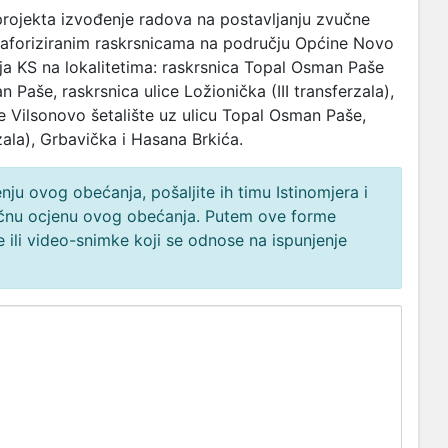
projekta izvođenje radova na postavljanju zvučne
semaforiziranim raskrsnicama na području Općine Novo
ja KS na lokalitetima: raskrsnica Topal Osman Paše
 Paše, raskrsnica ulice Ložionička (III transferzala),
e Vilsonovo šetalište uz ulicu Topal Osman Paše,
zala), Grbavička i Hasana Brkića.
ju ovog obećanja, pošaljite ih timu Istinomjera i
načnu ocjenu ovog obećanja. Putem ove forme
 ili video-snimke koji se odnose na ispunjenje