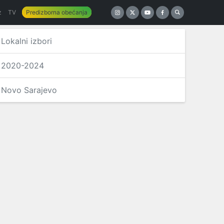
z
TV
Predizborna obećanja
Lokalni izbori
2020-2024
Novo Sarajevo