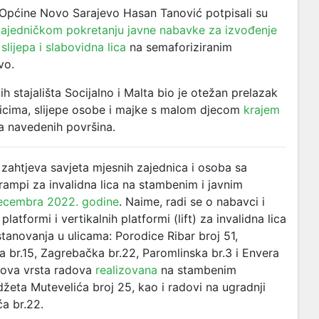
 Općine Novo Sarajevo Hasan Tanović potpisali su
ajedničkom pokretanju javne nabavke za izvođenje
lijepa i slabovidna lica
na semaforiziranim
vo.
h stajališta Socijalno i Malta bio je otežan prelazak
licima, slijepe osobe i majke s malom djecom
krajem
ja navedenih površina.
ahtjeva savjeta mjesnih zajednica i osoba sa
 rampi za invalidna lica na stambenim i javnim
ecembra 2022. godine
. Naime, radi se o nabavci i
atformi i vertikalnih platformi (lift) za invalidna lica
tanovanja u ulicama: Porodice Ribar broj 51,
 br.15, Zagrebačka br.22, Paromlinska br.3 i Envera
e ova vrsta radova
realizovana
na stambenim
žeta Mutevelića broj 25, kao i radovi na ugradnji
ća br.22.