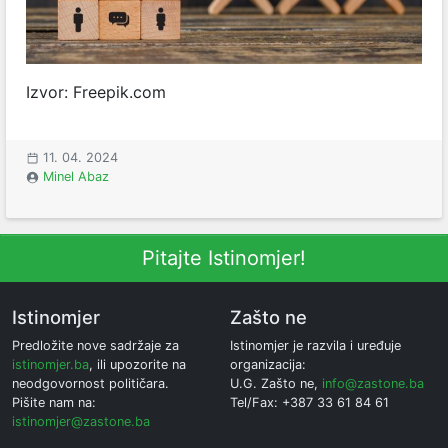
Izvor: Freepik.com
11. 04. 2024
Minel Abaz
Pitajte Istinomjer!
Istinomjer
Zašto ne
Predložite nove sadržaje za
Istinomjer je razvila i uređuje
istinomjer.ba
, ili upozorite na
organizacija:
neodgovornost političara.
U.G. Zašto ne,
info@zastone.ba
Pišite nam na:
Tel/Fax: +387 33 61 84 61
istinomjer@zastone.ba