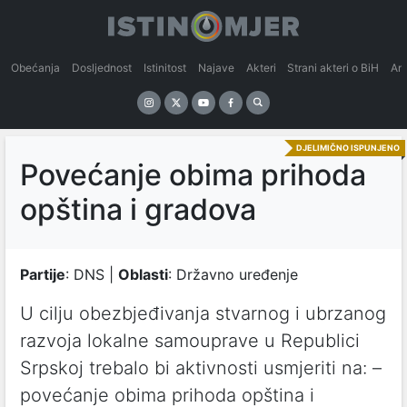
Obećanja
Dosljednost
Istinitost
Najave
Akteri
Strani akteri o BiH
An
DJELIMIČNO ISPUNJENO
Povećanje obima prihoda
opština i gradova
Partije
: DNS |
Oblasti
: Državno uređenje
U cilju obezbjeđivanja stvarnog i ubrzanog
razvoja lokalne samouprave u Republici
Srpskoj trebalo bi aktivnosti usmjeriti na: –
povećanje obima prihoda opština i