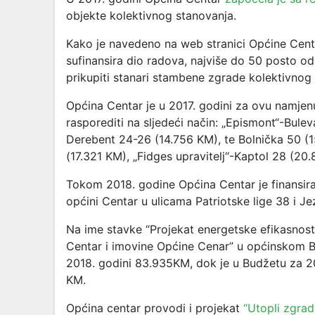
objekte kolektivnog stanovanja.
Kako je navedeno na web stranici Općine Centa
sufinansira dio radova, najviše do 50 posto o
prikupiti stanari stambene zgrade kolektivnog
Općina Centar je u 2017. godini za ovu namjenu
rasporediti na sljedeći način: „Epismont“-Bulev
Derebent 24-26 (14.756 KM), te Bolnička 50 (1
(17.321 KM), „Fidges upravitelj“-Kaptol 28 (2
Tokom 2018. godine Općina Centar je finansira
općini Centar u ulicama Patriotske lige 38 i Je
Na ime stavke “Projekat energetske efikasnosti 
Centar i imovine Općine Cenar” u općinskom B
2018. godini 83.935KM, dok je u Budžetu za 20
KM.
Općina centar provodi i projekat
“Utopli zgrad