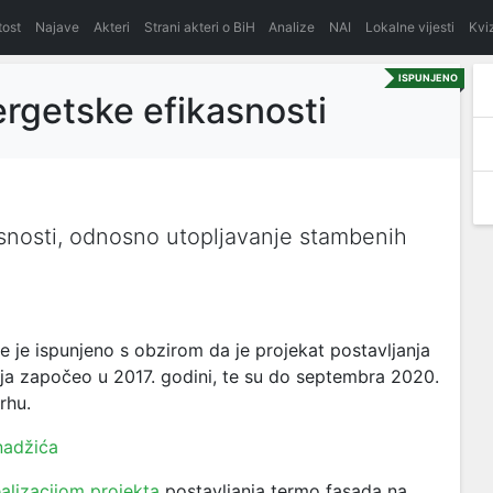
itost
Najave
Akteri
Strani akteri o BiH
Analize
NAI
Lokalne vijesti
Kvi
ISPUNJENO
ergetske efikasnosti
snosti, odnosno utopljavanje stambenih
je ispunjeno s obzirom da je projekat postavljanja
ja započeo u 2017. godini, te su do septembra 2020.
rhu.
nadžića
ealizacijom projekta
postavljanja termo fasada na