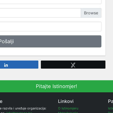
Share
Tweet
Pitajte Istinomjer!
ne
Linkovi
Pa
e razvila i uređuje organizacija:
O Istinomjeru
Ist