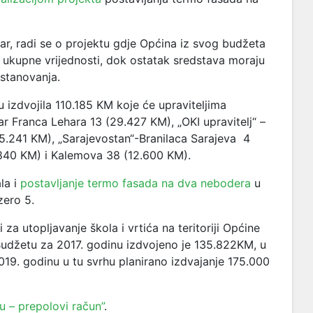
r, radi se o projektu gdje Općina iz svog budžeta
d ukupne vrijednosti, dok ostatak sredstava moraju
 stanovanja.
 izdvojila 110.185 KM koje će upraviteljima
ar Franca Lehara 13 (29.427 KM), „OKI upravitelj“ –
5.241 KM), „Sarajevostan“-Branilaca Sarajeva 4
0.840 KM) i Kalemova 38 (12.600 KM).
la i
postavljanje termo fasada na dva nebodera
u
zero 5.
za utopljavanje škola i vrtića na teritoriji Općine
udžetu za 2017. godinu izdvojeno je 135.822KM, u
19. godinu u tu svrhu planirano izdvajanje 175.000
u – prepolovi račun”
.