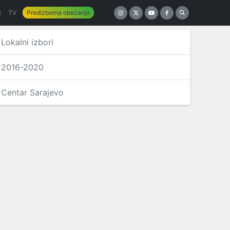
z
TV
Predizborna obećanja
Lokalni izbori
2016-2020
Centar Sarajevo