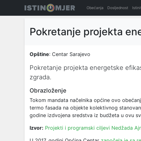
Obećanja
Dosljednost
Istin
Pokretanje projekta en
Opštine
: Centar Sarajevo
Pokretanje projekta energetske efika
zgrada.
Obrazloženje
Tokom mandata načelnika općine ovo obećanje 
termo fasada na objekte kolektivnog stanovan
godine izdvojena sredstva iz budžeta u ovu sv
Izvor:
Projekti i programski ciljevi Nedžada Aj
U 2017. godini Općina Centar
započela je sa r