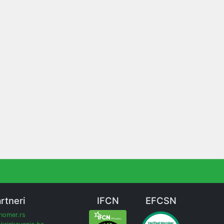
rtneri
IFCN
EFCSN
inomer.rs