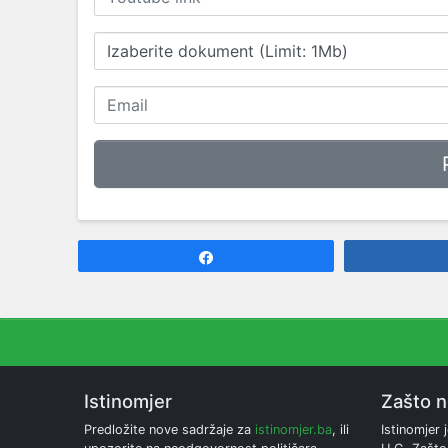
Izaberite dokument (Limit: 1Mb)
Share
Istinomjer
Zašto 
Predložite nove sadržaje za
istinomjer.ba
, ili
Istinomjer j