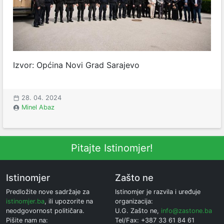
Izvor: Općina Novi Grad Sarajevo
28. 04. 2024
Minel Abaz
Pitajte Istinomjer!
Istinomjer
Zašto ne
Predložite nove sadržaje za
Istinomjer je razvila i uređuje
istinomjer.ba
, ili upozorite na
organizacija:
neodgovornost političara.
U.G. Zašto ne,
info@zastone.ba
Pišite nam na:
Tel/Fax: +387 33 61 84 61