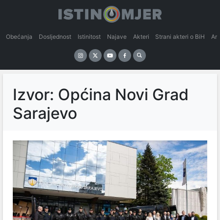
Obećanja
Dosljednost
Istinitost
Najave
Akteri
Strani akteri o BiH
An
Izvor: Općina Novi Grad
Sarajevo