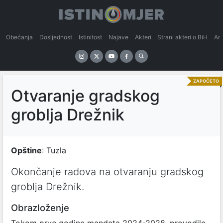
Obećanja
Dosljednost
Istinitost
Najave
Akteri
Strani akteri o BiH
An
ZAPOČETO
Otvaranje gradskog
groblja Drežnik
Opštine
: Tuzla
Okončanje radova na otvaranju gradskog
groblja Drežnik.
Obrazloženje