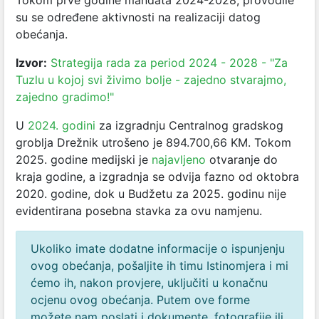
Tokom prve godine mandata 2024-2028, provodile
su se određene aktivnosti na realizaciji datog
obećanja.
Izvor:
Strategija rada za period 2024 - 2028 - "Za
Tuzlu u kojoj svi živimo bolje - zajedno stvarajmo,
zajedno gradimo!"
U
2024. godini
za izgradnju Centralnog gradskog
groblja Drežnik utrošeno je 894.700,66 KM. Tokom
2025. godine medijski je
najavljeno
otvaranje do
kraja godine, a izgradnja se odvija fazno od oktobra
2020. godine, dok u Budžetu za 2025. godinu nije
evidentirana posebna stavka za ovu namjenu.
Ukoliko imate dodatne informacije o ispunjenju
ovog obećanja, pošaljite ih timu Istinomjera i mi
ćemo ih, nakon provjere, uključiti u konačnu
ocjenu ovog obećanja. Putem ove forme
možete nam poslati i dokumente, fotografije ili