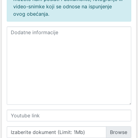
video-snimke koji se odnose na ispunjenje
ovog obećanja.
Izaberite dokument (Limit: 1Mb)