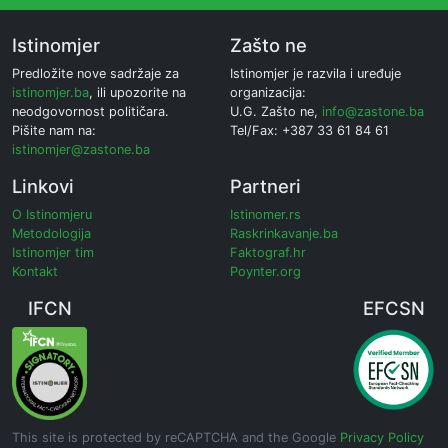
Istinomjer
Zašto ne
Predložite nove sadržaje za
Istinomjer je razvila i uređuje
istinomjer.ba
, ili upozorite na
organizacija:
neodgovornost političara.
U.G. Zašto ne,
info@zastone.ba
Pišite nam na:
Tel/Fax: +387 33 61 84 61
istinomjer@zastone.ba
Linkovi
Partneri
O Istinomjeru
Istinomer.rs
Metodologija
Raskrinkavanje.ba
Istinomjer tim
Faktograf.hr
Kontakt
Poynter.org
IFCN
EFCSN
This site is protected by reCAPTCHA and the Google
Privacy Policy