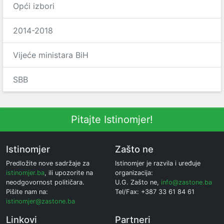
Opći izbori
2014-2018
Vijeće ministara BiH
SBB
Pitajte Istinomjer!
Istinomjer
Zašto ne
Predložite nove sadržaje za
Istinomjer je razvila i uređuje
istinomjer.ba
, ili upozorite na
organizacija:
neodgovornost političara.
U.G. Zašto ne,
info@zastone.ba
Pišite nam na:
Tel/Fax: +387 33 61 84 61
istinomjer@zastone.ba
Linkovi
Partneri