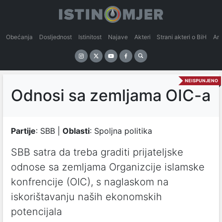
Obećanja
Dosljednost
Istinitost
Najave
Akteri
Strani akteri o BiH
An
NEISPUNJENO
Odnosi sa zemljama OIC-a
Partije
: SBB |
Oblasti
: Spoljna politika
SBB satra da treba graditi prijateljske
odnose sa zemljama Organizcije islamske
konfrencije (OIC), s naglaskom na
iskorištavanju naših ekonomskih
potencijala