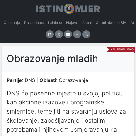
Obećanja
Dosljednost
Istinitost
Najave
Akteri
Strani akteri o BiH
An
NEUTEMELJENO
Obrazovanje mladih
Partije
: DNS |
Oblasti
: Obrazovanje
DNS će posebno mjesto u svojoj politici,
kao akcione izazove i programske
smjernice, temeljiti na stvaranju uslova za
školovanje, zapošljavanje i ostalim
potrebama i njihovom usmjeravanju ka