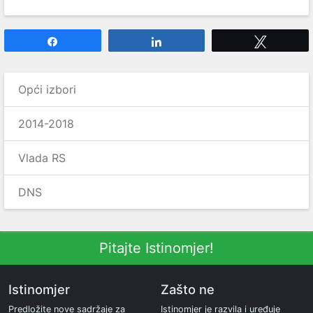
Share
Share
Tweet
Opći izbori
2014-2018
Vlada RS
DNS
Pitajte Istinomjer!
Istinomjer
Zašto ne
Predložite nove sadržaje za
Istinomjer je razvila i uređuje