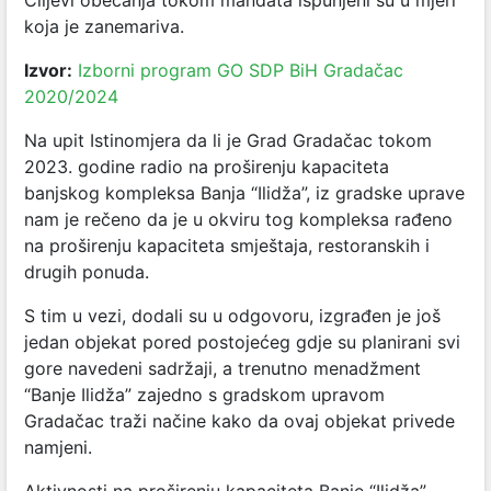
Ciljevi obećanja tokom mandata ispunjeni su u mjeri
koja je zanemariva.
Izvor:
Izborni program GO SDP BiH Gradačac
2020/2024
Na upit Istinomjera da li je Grad Gradačac tokom
2023. godine radio na proširenju kapaciteta
banjskog kompleksa Banja “Ilidža”, iz gradske uprave
nam je rečeno da je u okviru tog kompleksa rađeno
na proširenju kapaciteta smještaja, restoranskih i
drugih ponuda.
S tim u vezi, dodali su u odgovoru, izgrađen je još
jedan objekat pored postojećeg gdje su planirani svi
gore navedeni sadržaji, a trenutno menadžment
“Banje Ilidža” zajedno s gradskom upravom
Gradačac traži načine kako da ovaj objekat privede
namjeni.