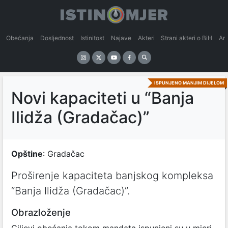
Obećanja
Dosljednost
Istinitost
Najave
Akteri
Strani akteri o BiH
An
ISPUNJENO MANJIM DIJELOM
Novi kapaciteti u “Banja
Ilidža (Gradačac)”
Opštine
: Gradačac
Proširenje kapaciteta banjskog kompleksa
“Banja Ilidža (Gradačac)”.
Obrazloženje