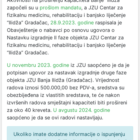
Aktivnosti na proširenju kapaciteta Banje “Ilidža”
započeli su u
prošlom mandatu
, a JZU Centar za
fizikalnu medicinu, rehabilitaciju i banjsko liječenje
“Ilidža” Gradačac,
28.9.2023. godine
raspisala je
Obavještenje o nabavci po osnovu ugovora o
Nastavku izgradnje II faze objekta JZU Centar za
fizikalnu medicinu, rehabilitaciju i banjsko liječenje
“Ilidža” Gradačac.
U novembru 2023. godine
iz JZU saopćeno je da je
potpisan ugovor za nastavak izgradnje druge faze
objekta JZU Banja Ilidža (Gradačac). Vrijednost
radova iznosi 500.000,00 bez PDV-a, sredstva su
obezbijeđena iz vlastitih sredstava, te će nakon
izvršenih radova smještajni kapaciteti biti prošireni
za oko 40 kreveta.
U avgustu 2024. godine
saopćeno je da se ovi radovi nastavljaju.
Ukoliko imate dodatne informacije o ispunjenju