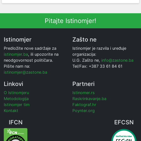
Pitajte Istinomjer!
Istinomjer
Zašto ne
Predložite nove sadržaje za
Istinomjer je razvila i uređuje
istinomjer.ba
, ili upozorite na
organizacija:
neodgovornost političara.
U.G. Zašto ne,
info@zastone.ba
Pišite nam na:
Tel/Fax: +387 33 61 84 61
istinomjer@zastone.ba
Linkovi
Partneri
O Istinomjeru
Istinomer.rs
Metodologija
Raskrinkavanje.ba
Istinomjer tim
Faktograf.hr
Kontakt
Poynter.org
IFCN
EFCSN