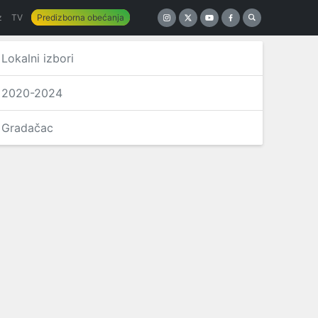
z
TV
Predizborna obećanja
Lokalni izbori
2020-2024
Gradačac