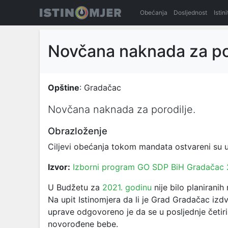
Obećanja
Dosljednost
Istin
Novčana naknada za po
Opštine
: Gradačac
Novčana naknada za porodilje.
Obrazloženje
Ciljevi obećanja tokom mandata ostvareni su u
Izvor:
Izborni program GO SDP BiH Gradačac
U Budžetu za
2021. godinu
nije bilo planiranih
Na upit Istinomjera da li je Grad Gradačac izd
uprave odgovoreno je da se u posljednje četir
novorođene bebe.