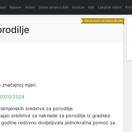
itost
Najave
Akteri
Strani akteri o BiH
Analize
NAI
Lokalne vijesti
Kvi
ISPUNJENO VEĆIM DIJELOM
rodilje
 značajnoj mjeri.
 2020/2024
 namjenskih sredstva za porodilje.
vajao sredstva za naknade za porodilje iz gradske
i godine redovno dodjeljivala jednokratna pomoć za