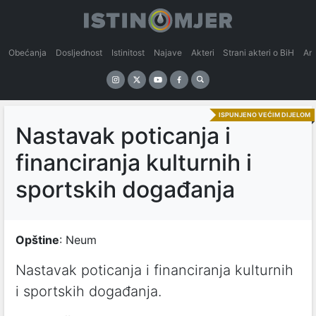
Obećanja
Dosljednost
Istinitost
Najave
Akteri
Strani akteri o BiH
An
ISPUNJENO VEĆIM DIJELOM
Nastavak poticanja i
financiranja kulturnih i
sportskih događanja
Opštine
: Neum
Nastavak poticanja i financiranja kulturnih
i sportskih događanja
.