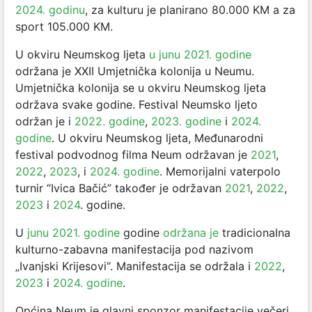
2024. godinu
, za kulturu je planirano 80.000 KM a za
sport 105.000 KM.
U okviru Neumskog ljeta
u junu 2021. godine
održana je XXII Umjetnička kolonija u Neumu.
Umjetnička kolonija se u okviru Neumskog ljeta
održava svake godine. Festival Neumsko ljeto
održan je i
2022. godine
,
2023. godine
i
2024.
godine
. U okviru Neumskog ljeta, Međunarodni
festival podvodnog filma Neum održavan je
2021
,
2022
,
2023
, i
2024. godine
. Memorijalni vaterpolo
turnir “Ivica Bačić” također je održavan
2021
,
2022
,
2023
i
2024
. godine.
U
junu 2021. godine
godine
održana je
tradicionalna
kulturno-zabavna manifestacija pod nazivom
„Ivanjski Krijesovi“. Manifestacija se održala i
2022
,
2023
i
2024. godine
.
Općina Neum je glavni sponzor manifestacije večeri