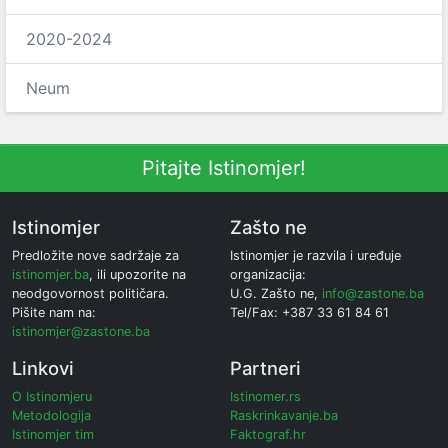
2020-2024
Neum
Pitajte Istinomjer!
Istinomjer
Zašto ne
Predložite nove sadržaje za
Istinomjer je razvila i uređuje
istinomjer.ba
, ili upozorite na
organizacija:
neodgovornost političara.
U.G. Zašto ne,
info@zastone.ba
Pišite nam na:
Tel/Fax: +387 33 61 84 61
istinomjer@zastone.ba
Linkovi
Partneri
O Istinomjeru
Istinomer.rs
Metodologija
Raskrinkavanje.ba
Istinomjer tim
Faktograf.hr