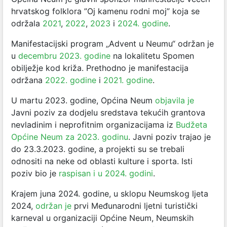
hrvatskog folklora ”Oj kamenu rodni moj” koja se
održala
2021
,
2022
,
2023
i
2024. godine
.
Manifestacijski program „Advent u Neumu“ održan je
u
decembru 2023. godine
na lokalitetu Spomen
obilježje kod križa. Prethodno je manifestacija
održana
2022. godine
i
2021. godine
.
U martu 2023. godine, Općina Neum
objavila je
Javni poziv za dodjelu sredstava tekućih grantova
nevladinim i neprofitnim organizacijama iz
Budžeta
Općine Neum za 2023. godinu
. Javni poziv trajao je
do 23.3.2023. godine, a projekti su se trebali
odnositi na neke od oblasti kulture i sporta. Isti
poziv bio je
raspisan i u 2024. godini
.
Krajem juna 2024. godine, u sklopu Neumskog ljeta
2024,
održan je
prvi Međunarodni ljetni turistički
karneval u organizaciji Općine Neum, Neumskih