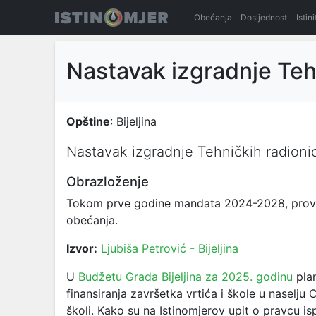
Obećanja
Dosljednost
Istin
Nastavak izgradnje Teh
Opštine
: Bijeljina
Nastavak izgradnje Tehničkih radioni
Obrazloženje
Tokom prve godine mandata 2024-2028, provodi
obećanja.
Izvor:
Ljubiša Petrović - Bijeljina
U
Budžetu Grada Bijeljina za 2025. godinu
plan
finansiranja završetka vrtića i škole u naselju
školi. Kako su na Istinomjerov upit o pravcu is