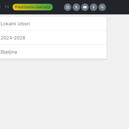
z
TV
Predizborna obećanja
Lokalni izbori
2024-2028
Bijeljina