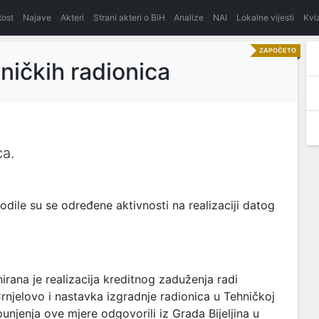
itost
Najave
Akteri
Strani akteri o BiH
Analize
NAI
Lokalne vijesti
Kvi
ZAPOČETO
ničkih radionica
ca.
le su se određene aktivnosti na realizaciji datog
irana je realizacija kreditnog zaduženja radi
 Crnjelovo i nastavka izgradnje radionica u Tehničkoj
punjenja ove mjere odgovorili iz Grada Bijeljina u