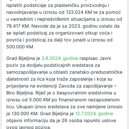
isplatiti podsticaje za plasteničku proizvodnju i
navodnjavanje u iznosu od 133.024 KM te za pomoć
u vanrednim i nepredviđenim situacijama u iznosu od
78.417 KM. Navode da je za 2023. godinu ostalo da
se isplati podsticaj za organizovani otkup voća i
povrća i podsticaj za dalji tov junadi u iznosu od
500.000 KM.
Grad Bijeljina je
3.6.2024. godine
raspisao Javni
poziv za dodjelu podsticajnih sredstava za
samozapošljavanje u oblasti zanatsko-preduzetničke
djelatnosti za lica koja traže zaposlenje i koja su
prijavljena na evidenciji Zavoda za zapošljavanje –
Biro Bijeljina. Riječ je o bespovratnim sredstvima u
iznosu od 5.000 KM po finansiranom nezaposlenom
licu. Ukupan iznos sredstava za ove namijene iznosio
je 130.000 KM. Grad Bijeljina je
12.7.2024. godine
objavio informaciju da je 26 osoba ispunilo uslove
ovog javnog poziva.