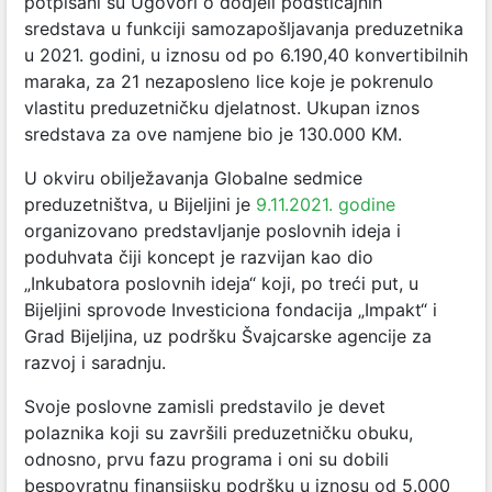
potpisani su Ugovori o dodjeli podsticajnih
sredstava u funkciji samozapošljavanja preduzetnika
u 2021. godini, u iznosu od po 6.190,40 konvertibilnih
maraka, za 21 nezaposleno lice koje je pokrenulo
vlastitu preduzetničku djelatnost. Ukupan iznos
sredstava za ove namjene bio je 130.000 KM.
U okviru obilježavanja Globalne sedmice
preduzetništva, u Bijeljini je
9.11.2021. godine
organizovano predstavljanje poslovnih ideja i
poduhvata čiji koncept je razvijan kao dio
„Inkubatora poslovnih ideja“ koji, po treći put, u
Bijeljini sprovode Investiciona fondacija „Impakt“ i
Grad Bijeljina, uz podršku Švajcarske agencije za
razvoj i saradnju.
Svoje poslovne zamisli predstavilo je devet
polaznika koji su završili preduzetničku obuku,
odnosno, prvu fazu programa i oni su dobili
bespovratnu finansijsku podršku u iznosu od 5.000