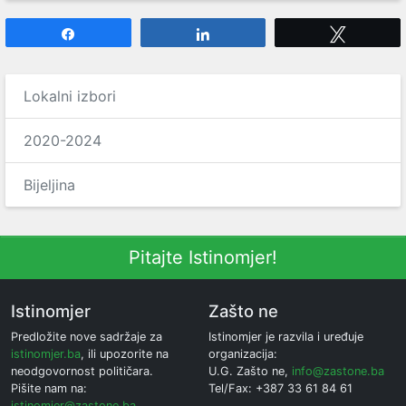
Share
Share
Tweet
Lokalni izbori
2020-2024
Bijeljina
Pitajte Istinomjer!
Istinomjer
Zašto ne
Predložite nove sadržaje za
Istinomjer je razvila i uređuje
istinomjer.ba
, ili upozorite na
organizacija:
neodgovornost političara.
U.G. Zašto ne,
info@zastone.ba
Pišite nam na:
Tel/Fax: +387 33 61 84 61
istinomjer@zastone.ba