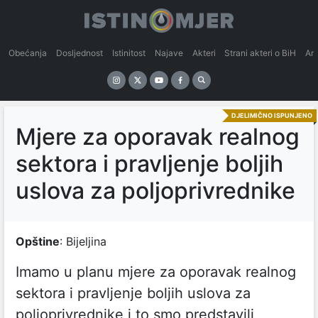
Obećanja
Dosljednost
Istinitost
Najave
Akteri
Strani akteri o BiH
An
DJELIMIČNO ISPUNJENO
Mjere za oporavak realnog
sektora i pravljenje boljih
uslova za poljoprivrednike
Opštine
: Bijeljina
Imamo u planu mjere za oporavak realnog
sektora i pravljenje boljih uslova za
poljoprivrednike i to smo predstavili