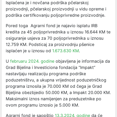
Isplaćena je i novčana podrška pčelarskoj
proizvodnji, pčelarskoj proizvodnji u vidu opreme i
podrška certifkovanju poljoprivredne proizvodnje.
Pored toga Agrarni fond je najavio isplatu IRB
kredita za 45 poljoprivrednika u iznosu 16.644 KM te
osiguranje usjeva za 70 poljoprivrednika u iznosu
12.759 KM. Podsticaj za proizvodnju pšenice
isplaćen je u iznosu od
1.673.630 KM
.
U
februaru 2024. godine
objavljena je informacija da
Grad Bijelina i Investiciona fondacija “Impakt”
nastavljaju realizaciju programa podrške
poduzetništvu, a ukupna vrijednost poduzetničkog
programa iznosila je 70.000 KM od čega je Grad
Bijeljina obezbjedio 50.000 KM, a Impakt 20.000 KM.
Maksimalni iznos namijenjen za preduzetnike po
ovom programu iznosio je 5.000 KM.
Agrarni fond je saopštio
13.3.2024. godine
da će