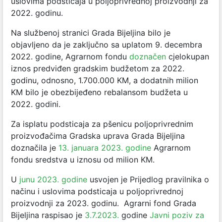
uslovima podsticaja u poljoprivrednoj proizvodnji za
2022. godinu.
Na službenoj stranici Grada Bijeljina bilo je
objavljeno da je zaključno sa uplatom 9. decembra
2022. godine, Agrarnom fondu
doznačen
cjelokupan
iznos predviđen gradskim budžetom za 2022.
godinu, odnosno, 1.700.000 KM, a dodatnih milion
KM bilo je obezbijeđeno rebalansom budžeta u
2022. godini.
Za isplatu podsticaja za pšenicu poljoprivrednim
proizvođačima
Gradska uprava Grada Bijeljina
doznačila je
13. januara 2023. godine
Agrarnom
fondu sredstva u iznosu od milion KM.
U
junu 2023. godine
usvojen je Prijedlog pravilnika o
načinu i uslovima podsticaja u poljoprivrednoj
proizvodnji za 2023. godinu. Agrarni fond Grada
Bijeljina raspisao je
3.7.2023.
godine
Javni poziv za