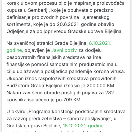
korak u ovom procesu bilo je mapiranje proizvođača
kupusa u Semberiji, koje je obuhvatalo precizno
definisanje proizvodnih površina i sjemenskog
sortimenta, koje je do 20.6.2021. godine obavilo
Odjeljenje za poljoprivredu Gradske uprave Bijeljina.
Na zvaničnoj stranici Grada Bijeljina,
8.10.2021.
godine,
objavljen je
Javni poziv
za dodjelu
bespovratnih finansijskih sredstava na ime
finansijske pomoći samostalnim preduzetnicima u
cilju ublažavanja posljedica pandemije korona virusa.
Ukupan iznos raspoloživih sredstava predviđenih
Budžetom Grada Bijeljina iznosio je 200.000 KM.
Nakon završene obrade pristiglih prijava za 282
korisnika isplaćeno je po 709 KM.
U okviru „Programa korištenja podsticajnih sredstava
za razvoj preduzetništva – samozapošljavanje“, u
Gradskoj upravi Bijeljine,
18.10.2021. godine,