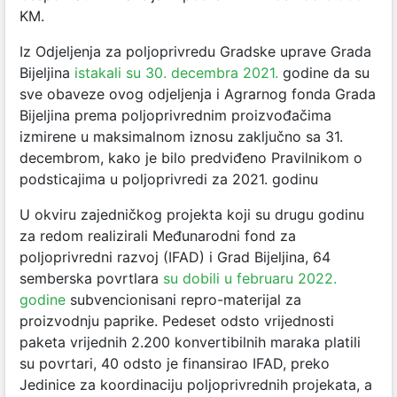
KM.
Iz Odjeljenja za poljoprivredu Gradske uprave Grada
Bijeljina
istakali su 30. decembra 2021.
godine da su
sve obaveze ovog odjeljenja i Agrarnog fonda Grada
Bijeljina prema poljoprivrednim proizvođačima
izmirene u maksimalnom iznosu zaključno sa 31.
decembrom, kako je bilo predviđeno Pravilnikom o
podsticajima u poljoprivredi za 2021. godinu
U okviru zajedničkog projekta koji su drugu godinu
za redom realizirali Međunarodni fond za
poljoprivredni razvoj (IFAD) i Grad Bijeljina, 64
semberska povrtlara
su dobili u februaru 2022.
godine
subvencionisani repro-materijal za
proizvodnju paprike. Pedeset odsto vrijednosti
paketa vrijednih 2.200 konvertibilnih maraka platili
su povrtari, 40 odsto je finansirao IFAD, preko
Jedinice za koordinaciju poljoprivrednih projekata, a