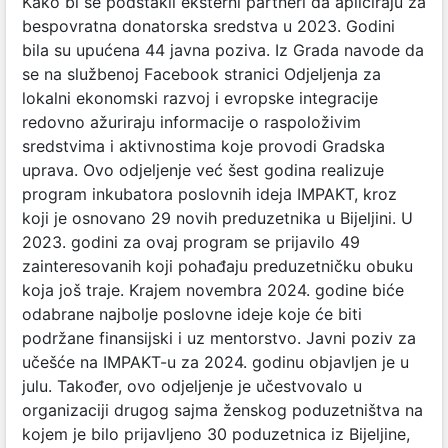
Kako bi se podstakli eksterni partneri da apliciraju za
bespovratna donatorska sredstva u 2023. Godini
bila su upućena 44 javna poziva. Iz Grada navode da
se na službenoj Facebook stranici Odjeljenja za
lokalni ekonomski razvoj i evropske integracije
redovno ažuriraju informacije o raspoloživim
sredstvima i aktivnostima koje provodi Gradska
uprava. Ovo odjeljenje već šest godina realizuje
program inkubatora poslovnih ideja IMPAKT, kroz
koji je osnovano 29 novih preduzetnika u Bijeljini. U
2023. godini za ovaj program se prijavilo 49
zainteresovanih koji pohađaju preduzetničku obuku
koja još traje. Krajem novembra 2024. godine biće
odabrane najbolje poslovne ideje koje će biti
podržane finansijski i uz mentorstvo. Javni poziv za
učešće na IMPAKT-u za 2024. godinu objavljen je u
julu. Također, ovo odjeljenje je učestvovalo u
organizaciji drugog sajma ženskog poduzetništva na
kojem je bilo prijavljeno 30 poduzetnica iz Bijeljine,