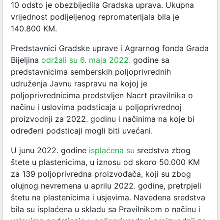
10 odsto je obezbijedila Gradska uprava. Ukupna
vrijednost podijeljenog repromaterijala bila je
140.800 KM.
Predstavnici Gradske uprave i Agrarnog fonda Grada
Bijeljina
održali su 6. maja 2022.
godine sa
predstavnicima semberskih poljoprivrednih
udruženja Javnu raspravu na kojoj je
poljoprivrednicima predstvljen Nacrt pravilnika o
načinu i uslovima podsticaja u poljoprivrednoj
proizvodnji za 2022. godinu i načinima na koje bi
određeni podsticaji mogli biti uvećani.
U junu 2022. godine
isplaćena su
sredstva zbog
štete u plastenicima, u iznosu od skoro 50.000 KM
za 139 poljoprivredna proizvođača, koji su zbog
olujnog nevremena u aprilu 2022. godine, pretrpjeli
štetu na plastenicima i usjevima. Navedena sredstva
bila su isplaćena u skladu sa Pravilnikom o načinu i