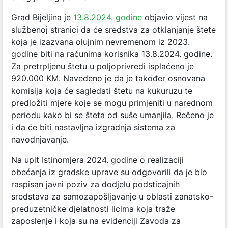
Grad Bijeljina je
13.8.2024. godine
objavio vijest na
službenoj stranici da će sredstva za otklanjanje štete
koja je izazvana olujnim nevremenom iz 2023.
godine biti na računima korisnika 13.8.2024. godine.
Za pretrpljenu štetu u poljoprivredi isplaćeno je
920.000 KM. Navedeno je da je također osnovana
komisija koja će sagledati štetu na kukuruzu te
predložiti mjere koje se mogu primjeniti u narednom
periodu kako bi se šteta od suše umanjila. Rečeno je
i da će biti nastavljna izgradnja sistema za
navodnjavanje.
Na upit Istinomjera 2024. godine o realizaciji
obećanja iz gradske uprave su odgovorili da je bio
raspisan javni poziv za dodjelu podsticajnih
sredstava za samozapošljavanje u oblasti zanatsko-
preduzetničke djelatnosti licima koja traže
zaposlenje i koja su na evidenciji Zavoda za