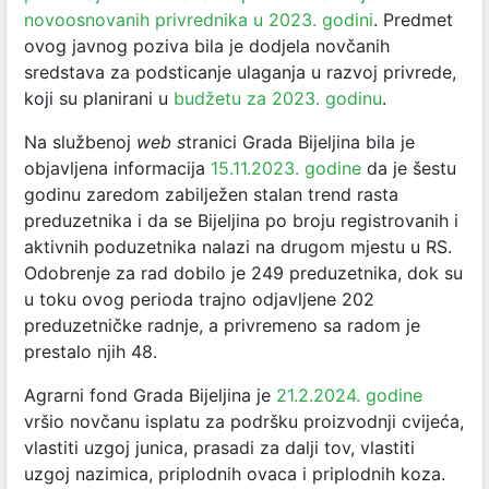
novoosnovanih privrednika u 2023. godini
. Predmet
ovog javnog poziva bila je dodjela novčanih
sredstava za podsticanje ulaganja u razvoj privrede,
koji su planirani u
budžetu za 2023. godinu
.
Na službenoj
web s
tranici Grada Bijeljina bila je
objavljena informacija
15.11.2023. godine
da je šestu
godinu zaredom zabilježen stalan trend rasta
preduzetnika i da se Bijeljina po broju registrovanih i
aktivnih poduzetnika nalazi na drugom mjestu u RS.
Odobrenje za rad dobilo je 249 preduzetnika, dok su
u toku ovog perioda trajno odjavljene 202
preduzetničke radnje, a privremeno sa radom je
prestalo njih 48.
Agrarni fond Grada Bijeljina je
21.2.2024. godine
vršio novčanu isplatu za podršku proizvodnji cvijeća,
vlastiti uzgoj junica, prasadi za dalji tov, vlastiti
uzgoj nazimica, priplodnih ovaca i priplodnih koza.