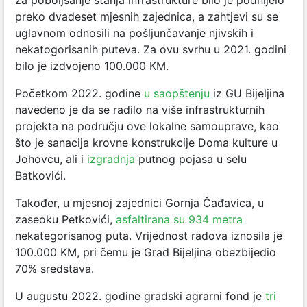
za poboljšanje stanja infrastrukture bilo je podnijelo
preko dvadeset mjesnih zajednica, a zahtjevi su se
uglavnom odnosili na pošljunčavanje njivskih i
nekatogorisanih puteva. Za ovu svrhu u 2021. godini
bilo je izdvojeno 100.000 KM.
Početkom 2022. godine
u saopštenju
iz GU Bijeljina
navedeno je da se radilo na više infrastrukturnih
projekta na području ove lokalne samouprave, kao
što je sanacija krovne konstrukcije Doma kulture u
Johovcu, ali i
izgradnja
putnog pojasa u selu
Batkovići.
Također, u mjesnoj zajednici Gornja Čađavica, u
zaseoku Petkovići,
asfaltirana su 934 metra
nekategorisanog puta. Vrijednost radova iznosila je
100.000 KM, pri čemu je Grad Bijeljina obezbijedio
70% sredstava.
U augustu 2022. godine gradski agrarni fond je
tri