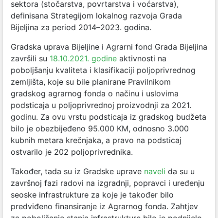
sektora (stočarstva, povrtarstva i voćarstva),
definisana Strategijom lokalnog razvoja Grada
Bijeljina za period 2014–2023. godina.
Gradska uprava Bijeljine i Agrarni fond Grada Bijeljina
završili su
18.10.2021. godine
aktivnosti na
poboljšanju kvaliteta i klasifikaciji poljoprivrednog
zemljišta, koje su bile planirane Pravilnikom
gradskog agrarnog fonda o načinu i uslovima
podsticaja u poljoprivrednoj proizvodnji za 2021.
godinu. Za ovu vrstu podsticaja iz gradskog budžeta
bilo je obezbijeđeno 95.000 KM, odnosno 3.000
kubnih metara krečnjaka, a pravo na podsticaj
ostvarilo je 202 poljoprivrednika.
Također, tada su iz Gradske uprave
naveli
da su u
završnoj fazi radovi na izgradnji, popravci i uređenju
seoske infrastrukture za koje je također bilo
predviđeno finansiranje iz Agrarnog fonda. Zahtjev