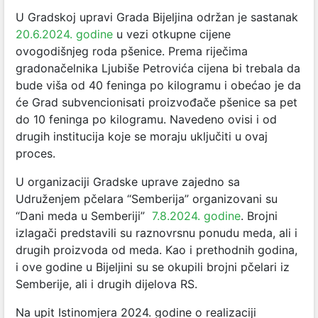
U Gradskoj upravi Grada Bijeljina održan je sastanak
20.6.2024. godine
u vezi otkupne cijene
ovogodišnjeg roda pšenice. Prema riječima
gradonačelnika Ljubiše Petrovića cijena bi trebala da
bude viša od 40 feninga po kilogramu i obećao je da
će Grad subvencionisati proizvođače pšenice sa pet
do 10 feninga po kilogramu. Navedeno ovisi i od
drugih institucija koje se moraju uključiti u ovaj
proces.
U organizaciji Gradske uprave zajedno sa
Udruženjem pčelara “Semberija” organizovani su
“Dani meda u Semberiji”
7.8.2024. godine
.
Brojni
izlagači predstavili su raznovrsnu ponudu meda, ali i
drugih proizvoda od meda. Kao i prethodnih godina,
i ove godine u Bijeljini su se okupili brojni pčelari iz
Semberije, ali i drugih dijelova RS.
Na upit Istinomjera 2024. godine o realizaciji