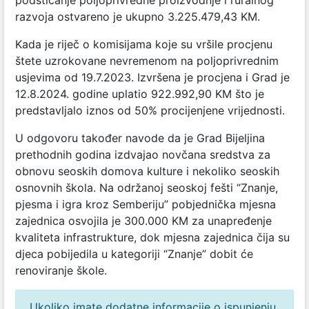
podsticanje poljoprivredne proizvodnje i ruralnog
razvoja ostvareno je ukupno 3.225.479,43 KM.
Kada je riječ o komisijama koje su vršile procjenu
štete uzrokovane nevremenom na poljoprivrednim
usjevima od 19.7.2023. Izvršena je procjena i Grad je
12.8.2024. godine uplatio 922.992,90 KM što je
predstavljalo iznos od 50% procijenjene vrijednosti.
U odgovoru također navode da je Grad Bijeljina
prethodnih godina izdvajao novčana sredstva za
obnovu seoskih domova kulture i nekoliko seoskih
osnovnih škola. Na održanoj seoskoj fešti “Znanje,
pjesma i igra kroz Semberiju” pobjednička mjesna
zajednica osvojila je 300.000 KM za unapređenje
kvaliteta infrastrukture, dok mjesna zajednica čija su
djeca pobijedila u kategoriji “Znanje” dobit će
renoviranje škole.
Ukoliko imate dodatne informacije o ispunjenju