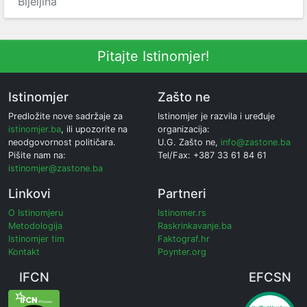
Bijeljina
Pitajte Istinomjer!
Istinomjer
Zašto ne
Predložite nove sadržaje za
Istinomjer je razvila i uređuje
istinomjer.ba
, ili upozorite na
organizacija:
neodgovornost političara.
U.G. Zašto ne,
info@zastone.ba
Pišite nam na:
Tel/Fax: +387 33 61 84 61
istinomjer@zastone.ba
Linkovi
Partneri
O Istinomjeru
Istinomer.rs
Metodologija
Raskrinkavanje.ba
Istinomjer tim
Faktograf.hr
Kontakt
Poynter.org
IFCN
EFCSN