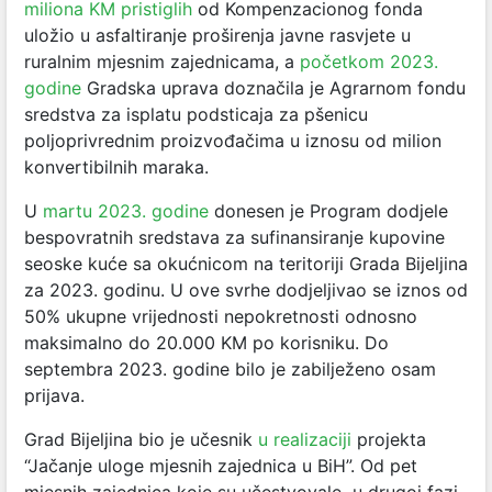
miliona KM pristiglih
od Kompenzacionog fonda
uložio u asfaltiranje proširenja javne rasvjete u
ruralnim mjesnim zajednicama, a
početkom 2023.
godine
Gradska uprava doznačila je Agrarnom fondu
sredstva za isplatu podsticaja za pšenicu
poljoprivrednim proizvođačima u iznosu od milion
konvertibilnih maraka.
U
martu 2023. godine
donesen je Program dodjele
bespovratnih sredstava za sufinansiranje kupovine
seoske kuće sa okućnicom na teritoriji Grada Bijeljina
za 2023. godinu. U ove svrhe dodjeljivao se iznos od
50% ukupne vrijednosti nepokretnosti odnosno
maksimalno do 20.000 KM po korisniku. Do
septembra 2023. godine bilo je zabilježeno osam
prijava.
Grad Bijeljina bio je učesnik
u realizaciji
projekta
“Jačanje uloge mjesnih zajednica u BiH”. Od pet