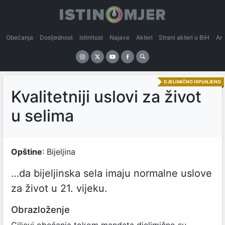
Obećanja
Dosljednost
Istinitost
Najave
Akteri
Strani akteri o BiH
An
DJELIMIČNO ISPUNJENO
Kvalitetniji uslovi za život
u selima
Opštine
: Bijeljina
…da bijeljinska sela imaju normalne uslove
za život u 21. vijeku.
Obrazloženje