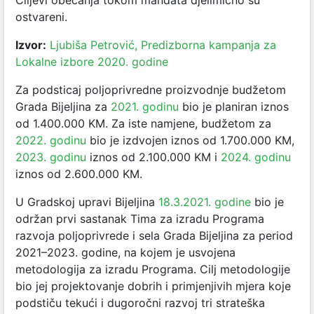
Ciljevi obećanja tokom mandata djelimično su
ostvareni.
Izvor:
Ljubiša Petrović, Predizborna kampanja za
Lokalne izbore 2020. godine
Za podsticaj poljoprivredne proizvodnje budžetom
Grada Bijeljina za
2021. godinu
bio je planiran iznos
od
1.400.000 KM. Za iste namjene, budžetom za
2022. godinu
bio je izdvojen iznos od 1.700.000 KM,
2023. godinu
iznos od 2.100.000 KM i
2024. godinu
iznos od 2.600.000 KM.
U Gradskoj upravi Bijeljina
18.3.2021. godine
bio je
održan prvi sastanak Tima za izradu Programa
razvoja poljoprivrede i sela Grada Bijeljina za period
2021–2023. godine, na kojem je usvojena
metodologija za izradu Programa. Cilj metodologije
bio jej projektovanje dobrih i primjenjivih mjera koje
podstiču tekući i dugoročni razvoj tri strateška