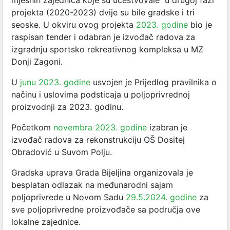
mjesnih zajednica koje su učestvovale u drugoj fazi
projekta (2020-2023) dvije su bile gradske i tri
seoske. U okviru ovog projekta
2023. godine
bio je
raspisan tender i odabran je izvođač radova za
izgradnju sportsko rekreativnog kompleksa u MZ
Donji Zagoni.
U
junu 2023. godine
usvojen je Prijedlog pravilnika o
načinu i uslovima podsticaja u poljoprivrednoj
proizvodnji za 2023. godinu.
Početkom
novembra 2023. godine
izabran je
izvođač radova za rekonstrukciju OŠ Dositej
Obradović u Suvom Polju.
Gradska uprava Grada Bijeljina organizovala je
besplatan odlazak na međunarodni sajam
poljoprivrede u Novom Sadu
29.5.2024. godine
za
sve poljoprivredne proizvođače sa područja ove
lokalne zajednice.