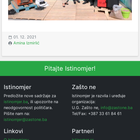
01. 12. 2021
Amina Izmirlić
Pitajte Istinomjer!
Istinomjer
Zašto ne
Predložite nove sadržaje za
Istinomjer je razvila i uređuje
istinomjer.ba
, ili upozorite na
organizacija:
neodgovornost političara.
U.G. Zašto ne,
info@zastone.ba
Pišite nam na:
Tel/Fax: +387 33 61 84 61
istinomjer@zastone.ba
Linkovi
Partneri
O Istinomjeru
Istinomer.rs