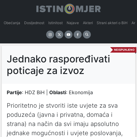
Obećanja
Dosljednost
Istinitost
Najave
Akteri
Strani akteri o BiH
An
NEISPUNJENO
Jednako raspoređivati
poticaje za izvoz
Partije
: HDZ BiH |
Oblasti
: Ekonomija
Prioritetno je stvoriti iste uvjete za sva
poduzeća (javna i privatna, domaća i
strana) na način da svi imaju apsolutno
jednake mogućnosti i uvjete poslovanja,