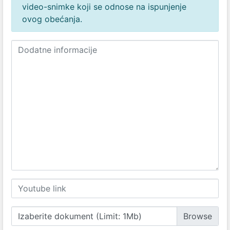
video-snimke koji se odnose na ispunjenje
ovog obećanja.
Izaberite dokument (Limit: 1Mb)