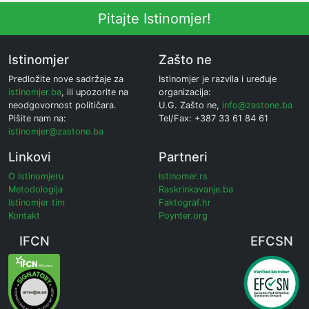
Pitajte Istinomjer!
Istinomjer
Zašto ne
Predložite nove sadržaje za
Istinomjer je razvila i uređuje
istinomjer.ba
, ili upozorite na
organizacija:
neodgovornost političara.
U.G. Zašto ne,
info@zastone.ba
Pišite nam na:
Tel/Fax: +387 33 61 84 61
istinomjer@zastone.ba
Linkovi
Partneri
O Istinomjeru
Istinomer.rs
Metodologija
Raskrinkavanje.ba
Istinomjer tim
Faktograf.hr
Kontakt
Poynter.org
IFCN
EFCSN