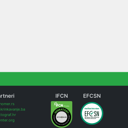
rtneri
IFCN
EFCSN
inomer.rs
krinkavanje.ba
tograf.hr
nter.org