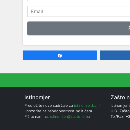
Share
Istinomjer
Zašto 
Predložite nove sadržaje za
istinomjer.ba
, ili
Istinomjer j
upozorite na neodgovornost političara.
U.G. Zašto
Pišite nam na:
istinomjer@zastone.ba
Tel/Fax: +