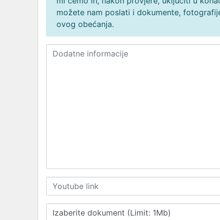
mi ćemo ih, nakon provjere, uključiti u ko
možete nam poslati i dokumente, fotografije
ovog obećanja.
Izaberite dokument (Limit: 1Mb)