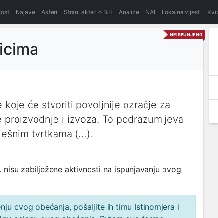
itost
Najave
Akteri
Strani akteri o BiH
Analize
NAI
Lokalne vijesti
Kvi
NEISPUNJENO
icima
oje će stvoriti povoljnije ozračje za
je proizvodnje i izvoza. To podrazumijeva
ješnim tvrtkama (…).
nisu zabilježene aktivnosti na ispunjavanju ovog
ju ovog obećanja, pošaljite ih timu Istinomjera i