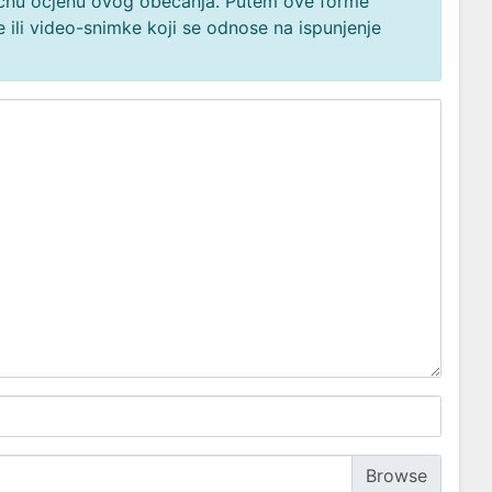
načnu ocjenu ovog obećanja. Putem ove forme
 ili video-snimke koji se odnose na ispunjenje