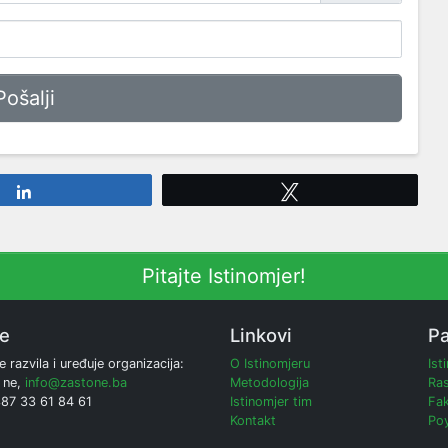
Share
Tweet
Pitajte Istinomjer!
ne
Linkovi
Pa
e razvila i uređuje organizacija:
O Istinomjeru
Ist
 ne,
info@zastone.ba
Metodologija
Ras
387 33 61 84 61
Istinomjer tim
Fak
Kontakt
Poy