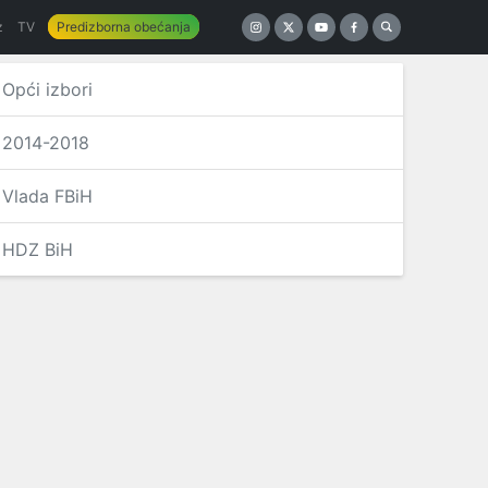
z
TV
Predizborna obećanja
Opći izbori
2014-2018
Vlada FBiH
HDZ BiH