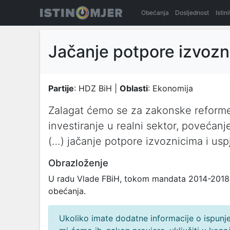
Obećanja
Dosljednost
Istin
Jačanje potpore izvozn
Partije
: HDZ BiH |
Oblasti
: Ekonomija
Zalagat ćemo se za zakonske reforme k
investiranje u realni sektor, povećan
(…) jačanje potpore izvoznicima i usp
Obrazloženje
U radu Vlade FBiH, tokom mandata 2014-2018. 
obećanja.
Ukoliko imate dodatne informacije o ispunjen