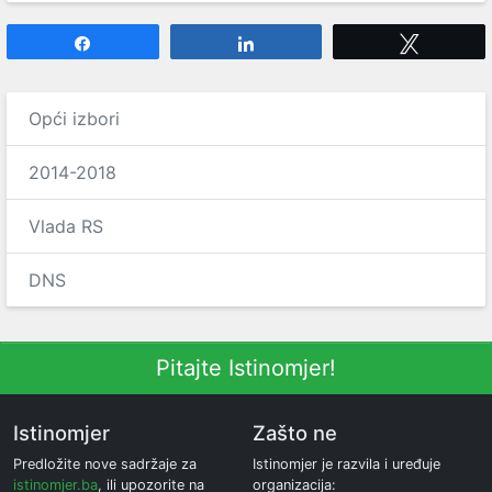
Share
Share
Tweet
Opći izbori
2014-2018
Vlada RS
DNS
Pitajte Istinomjer!
Istinomjer
Zašto ne
Predložite nove sadržaje za
Istinomjer je razvila i uređuje
istinomjer.ba
, ili upozorite na
organizacija: