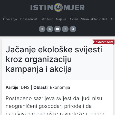
Obećanja
Dosljednost
Istinitost
Najave
Akteri
Strani akteri o BiH
An
NEISPUNJENO
Jačanje ekološke svijesti
kroz organizaciju
kampanja i akcija
Partije
: DNS |
Oblasti
: Ekonomija
Postepeno sazrijeva svijest da ljudi nisu
neograničeni gospodari prirode i da
narušavanje ekološke ravnoteže u prirodi,