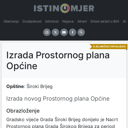
Obećanja
Dosljednost
Istinitost
Najave
Akteri
Strani akteri o BiH
An
DJELIMIČNO ISPUNJENO
Izrada Prostornog plana
Općine
Opštine
: Široki Brijeg
Izrada novog Prostornog plana Općine
Obrazloženje
Gradsko vijeće Grada Široki Brijeg donijelo je Nacrt
Prostornog plana Grada Širokog Brijega za period