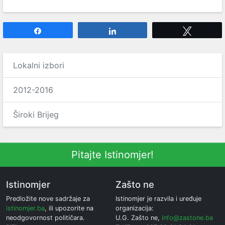
Share
Share
Tweet
Lokalni izbori
2012-2016
Široki Brijeg
Pitajte Istinomjer!
Istinomjer
Zašto ne
Predložite nove sadržaje za
Istinomjer je razvila i uređuje
istinomjer.ba
, ili upozorite na
organizacija:
neodgovornost političara.
U.G. Zašto ne,
info@zastone.ba