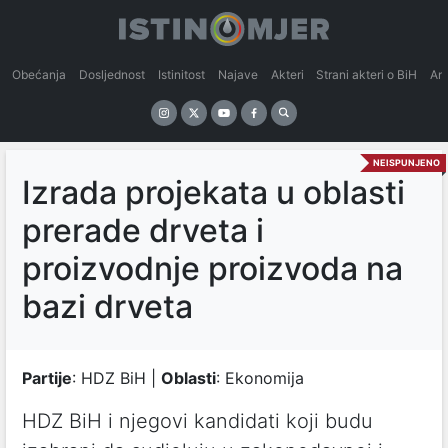
Obećanja
Dosljednost
Istinitost
Najave
Akteri
Strani akteri o BiH
An
NEISPUNJENO
Izrada projekata u oblasti
prerade drveta i
proizvodnje proizvoda na
bazi drveta
Partije
: HDZ BiH |
Oblasti
: Ekonomija
HDZ BiH i njegovi kandidati koji budu