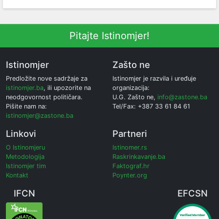
Pitajte Istinomjer!
Istinomjer
Zašto ne
Predložite nove sadržaje za
Istinomjer je razvila i uređuje
istinomjer.ba
, ili upozorite na
organizacija:
neodgovornost političara.
U.G. Zašto ne,
info@zastone.ba
Pišite nam na:
Tel/Fax: +387 33 61 84 61
istinomjer@zastone.ba
Linkovi
Partneri
O Istinomjeru
Istinomer.rs
Metodologija
Raskrinkavanje.ba
Istinomjer tim
Faktograf.hr
Kontakt
Poynter.org
IFCN
EFCSN