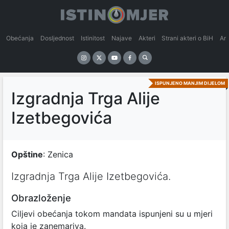
Obećanja
Dosljednost
Istinitost
Najave
Akteri
Strani akteri o BiH
An
ISPUNJENO MANJIM DIJELOM
Izgradnja Trga Alije
Izetbegovića
Opštine
: Zenica
Izgradnja Trga Alije Izetbegovića.
Obrazloženje
Ciljevi obećanja tokom mandata ispunjeni su u mjeri
koja je zanemariva.