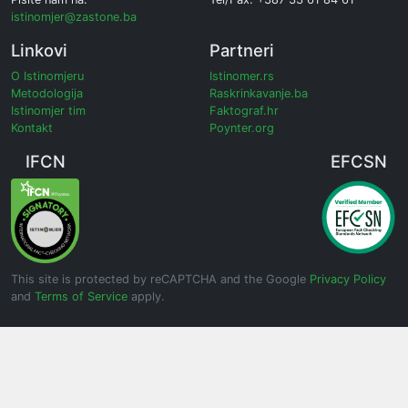
istinomjer@zastone.ba
Linkovi
Partneri
O Istinomjeru
Istinomer.rs
Metodologija
Raskrinkavanje.ba
Istinomjer tim
Faktograf.hr
Kontakt
Poynter.org
IFCN
EFCSN
This site is protected by reCAPTCHA and the Google
Privacy Policy
and
Terms of Service
apply.