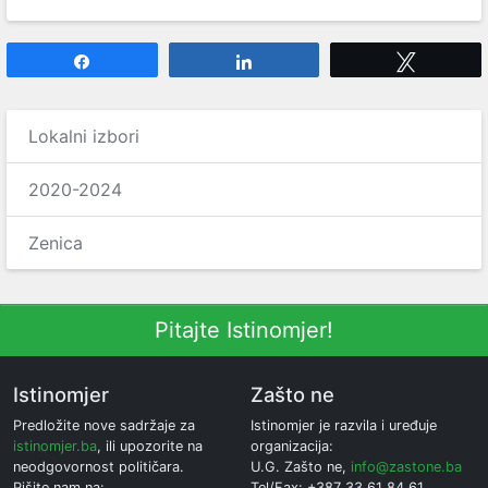
Share
Share
Tweet
Lokalni izbori
2020-2024
Zenica
Pitajte Istinomjer!
Istinomjer
Zašto ne
Predložite nove sadržaje za
Istinomjer je razvila i uređuje
istinomjer.ba
, ili upozorite na
organizacija:
neodgovornost političara.
U.G. Zašto ne,
info@zastone.ba
Pišite nam na:
Tel/Fax: +387 33 61 84 61