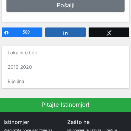
Share
589
Share
Tweet
Lokalni izbori
2016-2020
Bijeljina
Pitajte Istinomjer!
Istinomjer
Zašto ne
Predložite nove sadržaje za
Istinomjer je razvila i uređuje