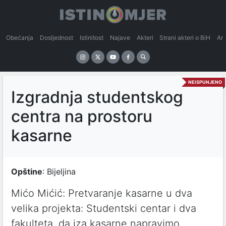
Obećanja
Dosljednost
Istinitost
Najave
Akteri
Strani akteri o BiH
An
NEISPUNJENO
Izgradnja studentskog
centra na prostoru
kasarne
Opštine
: Bijeljina
Mićo Mićić: Pretvaranje kasarne u dva
velika projekta: Studentski centar i dva
fakulteta, da iza kasarne napravimo