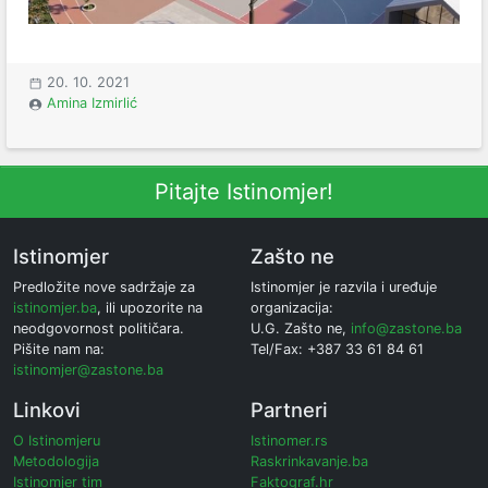
20. 10. 2021
Amina Izmirlić
Pitajte Istinomjer!
Istinomjer
Zašto ne
Predložite nove sadržaje za
Istinomjer je razvila i uređuje
istinomjer.ba
, ili upozorite na
organizacija:
neodgovornost političara.
U.G. Zašto ne,
info@zastone.ba
Pišite nam na:
Tel/Fax: +387 33 61 84 61
istinomjer@zastone.ba
Linkovi
Partneri
O Istinomjeru
Istinomer.rs
Metodologija
Raskrinkavanje.ba
Istinomjer tim
Faktograf.hr