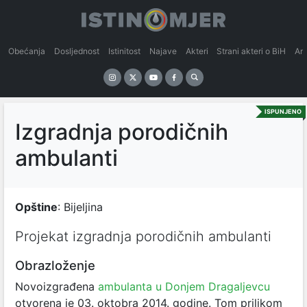
Obećanja
Dosljednost
Istinitost
Najave
Akteri
Strani akteri o BiH
An
ISPUNJENO
Izgradnja porodičnih
ambulanti
Opštine
: Bijeljina
Projekat izgradnja porodičnih ambulanti
Obrazloženje
Novoizgrađena
ambulanta u Donjem Dragaljevcu
otvorena je 03. oktobra 2014. godine. Tom prilikom