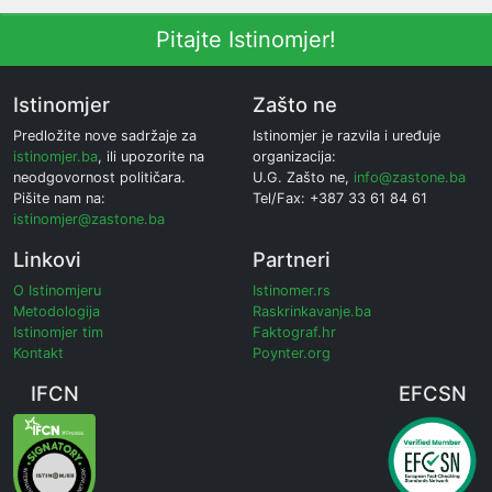
Pitajte Istinomjer!
Istinomjer
Zašto ne
Predložite nove sadržaje za
Istinomjer je razvila i uređuje
istinomjer.ba
, ili upozorite na
organizacija:
neodgovornost političara.
U.G. Zašto ne,
info@zastone.ba
Pišite nam na:
Tel/Fax: +387 33 61 84 61
istinomjer@zastone.ba
Linkovi
Partneri
O Istinomjeru
Istinomer.rs
Metodologija
Raskrinkavanje.ba
Istinomjer tim
Faktograf.hr
Kontakt
Poynter.org
IFCN
EFCSN