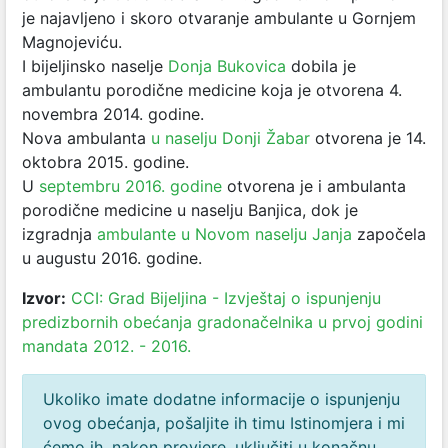
je najavljeno i skoro otvaranje ambulante u Gornjem
Magnojeviću.
I bijeljinsko naselje
Donja Bukovica
dobila je
ambulantu porodične medicine koja je otvorena 4.
novembra 2014. godine.
Nova ambulanta
u naselju Donji Žabar
otvorena je 14.
oktobra 2015. godine.
U
septembru 2016. godine
otvorena je i ambulanta
porodične medicine u naselju Banjica, dok je
izgradnja
ambulante u Novom naselju Janja
započela
u augustu 2016. godine.
Izvor:
CCI: Grad Bijeljina - Izvještaj o ispunjenju
predizbornih obećanja gradonačelnika u prvoj godini
mandata 2012. - 2016.
Ukoliko imate dodatne informacije o ispunjenju
ovog obećanja, pošaljite ih timu Istinomjera i mi
ćemo ih, nakon provjere, uključiti u konačnu