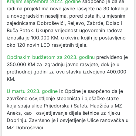
Krajem septembra 2022. godine
saopćeno je da se
radi na projektima nove javne rasvjete na 30 lokacija
u novogradskim naseljima, pored ostalih, u mjesnim
zajednicama Dobroševići, Reljevo, Zabrđe, Dolac i
Buča Potok. Ukupna vrijednost ugovorenih radova
iznosila je 100.000 KM, u okviru kojih je postavljeno
oko 120 novih LED rasvjetnih tijela.
Općinskim budžetom za 2023. godinu
predviđeno je
350.000 KM za izgradnju javne rasvjete, dok je u
prethodnoj godini za ovu stavku izdvojeno 400.000
KM.
U martu 2023. godine
iz Općine je saopćeno da je
završeno osvjetljenje stepeništa i pješačke staze
koja spaja ulice Prijedorska i Safeta Hadžića u MZ
Aneks, kao i osvjetljavanje dijela šetnice uz rijeku
Dobrinju. Završeno je i osvjetljenje Ulice ranovačka u
MZ Dobroševići.