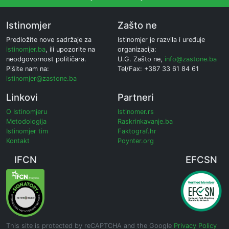
Istinomjer
Zašto ne
Predložite nove sadržaje za
Istinomjer je razvila i uređuje
istinomjer.ba
, ili upozorite na
organizacija:
neodgovornost političara.
U.G. Zašto ne,
info@zastone.ba
Pišite nam na:
Tel/Fax: +387 33 61 84 61
istinomjer@zastone.ba
Linkovi
Partneri
O Istinomjeru
Istinomer.rs
Metodologija
Raskrinkavanje.ba
Istinomjer tim
Faktograf.hr
Kontakt
Poynter.org
IFCN
EFCSN
This site is protected by reCAPTCHA and the Google
Privacy Policy