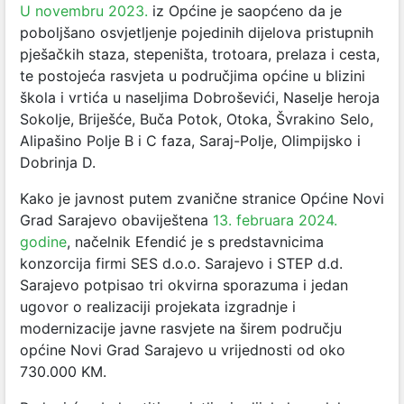
U novembru 2023.
iz Općine je saopćeno da je
poboljšano osvjetljenje pojedinih dijelova pristupnih
pješačkih staza, stepeništa, trotoara, prelaza i cesta,
te postojeća rasvjeta u područjima općine u blizini
škola i vrtića u naseljima Dobroševići, Naselje heroja
Sokolje, Briješće, Buča Potok, Otoka, Švrakino Selo,
Alipašino Polje B i C faza, Saraj-Polje, Olimpijsko i
Dobrinja D.
Kako je javnost putem zvanične stranice Općine Novi
Grad Sarajevo obaviještena
13. februara 2024.
godine
, načelnik Efendić je s predstavnicima
konzorcija firmi SES d.o.o. Sarajevo i STEP d.d.
Sarajevo potpisao tri okvirna sporazuma i jedan
ugovor o realizaciji projekata izgradnje i
modernizacije javne rasvjete na širem području
općine Novi Grad Sarajevo u vrijednosti od oko
730.000 KM.