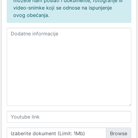
možete nam poslati i dokumente, fotografije ili
video-snimke koji se odnose na ispunjenje
ovog obećanja.
Izaberite dokument (Limit: 1Mb)