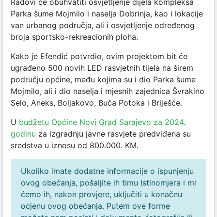
Radovi će obuhvatiti osvjetljenje dijela kompleksa
Parka šume Mojmilo i naselja Dobrinja, kao i lokacije
van urbanog područja, ali i osvjetljenje određenog
broja sportsko-rekreacionih ploha.
Kako je Efendić potvrdio, ovim projektom bit će
ugrađeno 500 novih LED rasvjetnih tijela na širem
području općine, među kojima su i dio Parka šume
Mojmilo, ali i dio naselja i mjesnih zajednica Švrakino
Selo, Aneks, Boljakovo, Buča Potoka i Briješće.
U
budžetu Općine Novi Grad Sarajevo za 2024.
godinu
za izgradnju javne rasvjete predviđena su
sredstva u iznosu od 800.000. KM.
Ukoliko imate dodatne informacije o ispunjenju
ovog obećanja, pošaljite ih timu Istinomjera i mi
ćemo ih, nakon provjere, uključiti u konačnu
ocjenu ovog obećanja. Putem ove forme