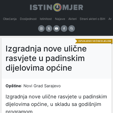
Obećanja
Dosljednost
Istinitost
Najave
Akteri
Strani akteri o BiH
An
ISPUNJENO VEĆIM DIJELOM
Izgradnja nove ulične
rasvjete u padinskim
dijelovima općine
Opštine
: Novi Grad Sarajevo
Izgradnja nove ulične rasvjete u padinskim
dijelovima općine, u skladu sa godišnjim
programom.