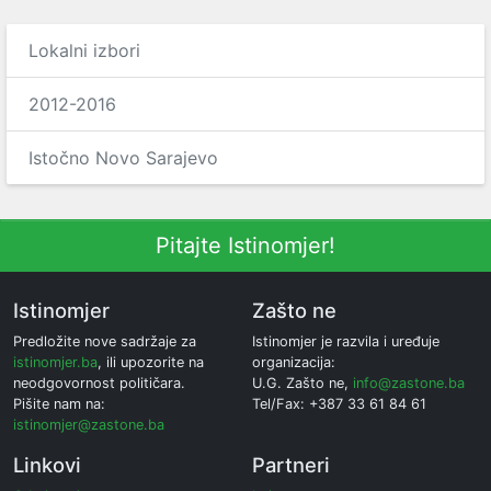
Lokalni izbori
2012-2016
Istočno Novo Sarajevo
Pitajte Istinomjer!
Istinomjer
Zašto ne
Predložite nove sadržaje za
Istinomjer je razvila i uređuje
istinomjer.ba
, ili upozorite na
organizacija:
neodgovornost političara.
U.G. Zašto ne,
info@zastone.ba
Pišite nam na:
Tel/Fax: +387 33 61 84 61
istinomjer@zastone.ba
Linkovi
Partneri