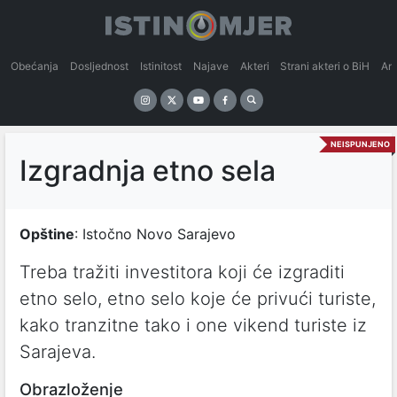
Obećanja
Dosljednost
Istinitost
Najave
Akteri
Strani akteri o BiH
An
NEISPUNJENO
Izgradnja etno sela
Opštine
: Istočno Novo Sarajevo
Treba tražiti investitora koji će izgraditi
etno selo, etno selo koje će privući turiste,
kako tranzitne tako i one vikend turiste iz
Sarajeva.
Obrazloženje