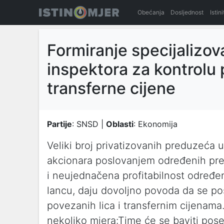
Obećanja
Dosljednost
Istin
Formiranje specijalizo
inspektora za kontrolu 
transferne cijene
Partije
: SNSD |
Oblasti
: Ekonomija
Veliki broj privatizovanih preduzeća 
akcionara poslovanjem određenih pre
i neujednačena profitabilnost određe
lancu, daju dovoljno povoda da se p
povezanih lica i transfernim cijenama
nekoliko mjera:Time će se baviti pos