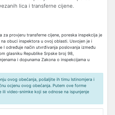
zanih lica i transferne cijene.
a za provjeru transferne cijene, poreska inspekcija je
na obuci inspektora u ovoj oblasti. Usvojen je i
ene I određuje način utvrđivanja poslovanja između
enom glasniku Republike Srpske broj 98,
 izmjenama i dopunama Zakona o inspekcijama u
ju ovog obećanja, pošaljite ih timu Istinomjera i
načnu ocjenu ovog obećanja. Putem ove forme
 ili video-snimke koji se odnose na ispunjenje