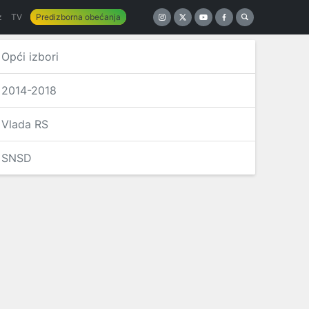
z
TV
Predizborna obećanja
Opći izbori
2014-2018
Vlada RS
SNSD