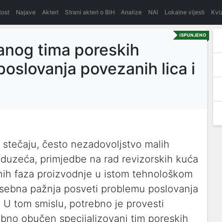
itost
Najave
Akteri
Strani akteri o BiH
Analize
NAI
Lokalne vijesti
Kvi
ISPUNJENO
vanog tima poreskih
poslovanja povezanih lica i
u stečaju, često nezadovoljstvo malih
duzeća, primjedbe na rad revizorskih kuća
nih faza proizvodnje u istom tehnološkom
osebna pažnja posveti problemu poslovanja
. U tom smislu, potrebno je provesti
ebno obučen specijalizovani tim poreskih