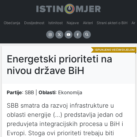
Obećanja
Dosljednost
Istinitost
Najave
Akteri
Strani akteri o BiH
An
ISPUNJENO VEĆIM DIJELOM
Energetski prioriteti na
nivou države BiH
Partije
: SBB |
Oblasti
: Ekonomija
SBB smatra da razvoj infrastrukture u
oblasti energije (…) predstavlja jedan od
preduvjeta integracijskih procesa u BiH i
Evropi. Stoga ovi prioriteti trebaju biti