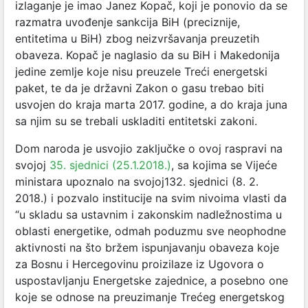
izlaganje je imao Janez Kopač, koji je ponovio da se
razmatra uvođenje sankcija BiH (preciznije,
entitetima u BiH) zbog neizvršavanja preuzetih
obaveza. Kopač je naglasio da su BiH i Makedonija
jedine zemlje koje nisu preuzele Treći energetski
paket, te da je državni Zakon o gasu trebao biti
usvojen do kraja marta 2017. godine, a do kraja juna
sa njim su se trebali uskladiti entitetski zakoni.
Dom naroda je usvojio zaključke o ovoj raspravi na
svojoj
35. sjednici (25.1.2018.)
, sa kojima se Vijeće
ministara upoznalo na svojoj132. sjednici (8. 2.
2018.) i pozvalo institucije na svim nivoima vlasti da
“u skladu sa ustavnim i zakonskim nadležnostima u
oblasti energetike, odmah poduzmu sve neophodne
aktivnosti na što bržem ispunjavanju obaveza koje
za Bosnu i Hercegovinu proizilaze iz Ugovora o
uspostavljanju Energetske zajednice, a posebno one
koje se odnose na preuzimanje Trećeg energetskog