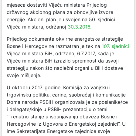
mjeseca dostaviti Vijeću ministara Prijedlog
državnog akcionog plana za obnovljive izvore
energije. Akcioni plan je usvojen na 50. sjednici
Vijeća ministara, održanoj
30.3.2016.
Prijedlog dokumenta okvirne energetske strategije
Bosne i Hercegovine razmatran je tek na
107. sjednici
Vijeća ministara BiH, održanoj 6.7.2017, kada je
Vijeće ministara BiH izrazilo spremnost da usvoji
strategiju nakon što nadležni organi u BiH dostave
svoje mišljenje.
U oktobru 2017. godine, Komisija za vanjsku i
trgovinsku politiku, carine, saobraćaj i komunikacije
Doma naroda PSBiH organizovala je za poslanike/ce
i delegate/kinje u PSBiH prezentaciju o temi
“Trenutno stanje u ispunjavanju obaveza Bosne i
Hercegovine iz Ugovora o Energetskoj zajednici”. U
ime Sekretarijata Energetske zajednice svoje