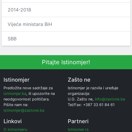
2014-2018
Vijeće ministara BiH
SBB
Pitajte Istinomjer!
Istinomjer
Zašto ne
Predložite nove sadržaje za
Istinomjer je razvila i uređuje
istinomjer.ba
, ili upozorite na
organizacija:
neodgovornost političara.
U.G. Zašto ne,
info@zastone.ba
Pišite nam na:
Tel/Fax: +387 33 61 84 61
istinomjer@zastone.ba
Linkovi
Partneri
O Istinomjeru
Istinomer.rs