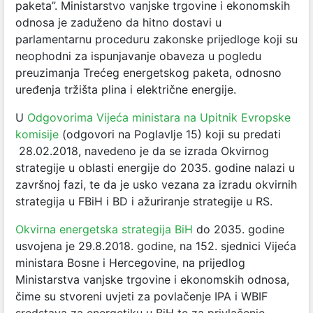
paketa”. Ministarstvo vanjske trgovine i ekonomskih
odnosa je zaduženo da hitno dostavi u
parlamentarnu proceduru zakonske prijedloge koji su
neophodni za ispunjavanje obaveza u pogledu
preuzimanja Trećeg energetskog paketa, odnosno
uređenja tržišta plina i električne energije.
U
Odgovorima Vijeća ministara na Upitnik Evropske
komisije
(odgovori na Poglavlje 15) koji su predati
28.02.2018, navedeno je da se izrada Okvirnog
strategije u oblasti energije do 2035. godine nalazi u
završnoj fazi, te da je usko vezana za izradu okvirnih
strategija u FBiH i BD i ažuriranje strategije u RS.
Okvirna energetska strategija BiH
do 2035. godine
usvojena je 29.8.2018. godine, na 152. sjednici Vijeća
ministara Bosne i Hercegovine, na prijedlog
Ministarstva vanjske trgovine i ekonomskih odnosa,
čime su stvoreni uvjeti za povlačenje IPA i WBIF