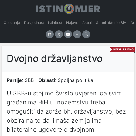
Obećanja
Dosljednost
Istinitost
Najave
Akteri
Strani akteri o BiH
An
NEISPUNJENO
Dvojno državljanstvo
Partije
: SBB |
Oblasti
: Spoljna politika
U SBB-u stojimo čvrsto uvjereni da svim
građanima BiH u inozemstvu treba
omogućiti da zdrže bh. državljanstvo, bez
obzira na to da li naša zemlja ima
bilateralne ugovore o dvojnom