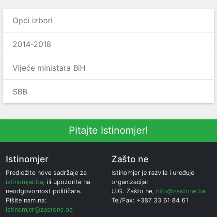
Opći izbori
2014-2018
Vijeće ministara BiH
SBB
Pitajte Istinomjer!
Istinomjer
Zašto ne
Predložite nove sadržaje za
Istinomjer je razvila i uređuje
istinomjer.ba
, ili upozorite na
organizacija:
neodgovornost političara.
U.G. Zašto ne,
info@zastone.ba
Pišite nam na:
Tel/Fax: +387 33 61 84 61
istinomjer@zastone.ba