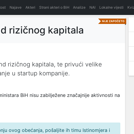
itost
Najave
Akteri
Strani akteri o BiH
Analize
NAI
Lokalne vijesti
Kvi
NIJE ZAPOČETO
nd rizičnog kapitala
d rizičnog kapitala, te privući velike
anje u startup kompanije.
istara BiH nisu zabilježene značajnije aktivnosti na
ju ovog obećanja, pošaljite ih timu Istinomjera i