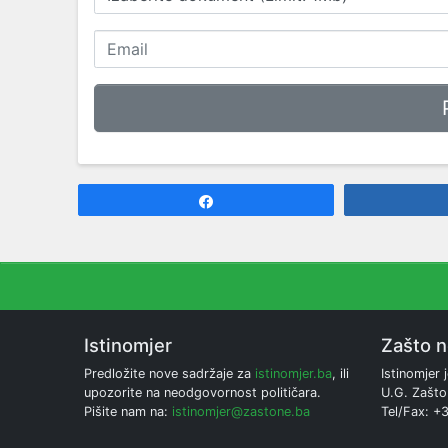
Share
Istinomjer
Zašto 
Predložite nove sadržaje za
istinomjer.ba
, ili
Istinomjer j
upozorite na neodgovornost političara.
U.G. Zašto
Pišite nam na:
istinomjer@zastone.ba
Tel/Fax: +