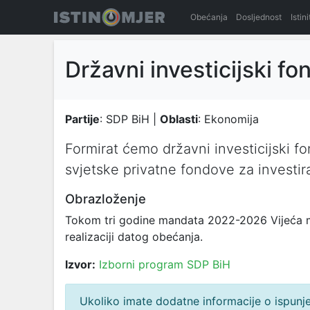
Obećanja
Dosljednost
Istin
Državni investicijski fo
Partije
: SDP BiH |
Oblasti
: Ekonomija
Formirat ćemo državni investicijski fon
svjetske privatne fondove za investir
Obrazloženje
Tokom tri godine mandata 2022-2026 Vijeća min
realizaciji datog obećanja.
Izvor:
Izborni program SDP BiH
Ukoliko imate dodatne informacije o ispunjen