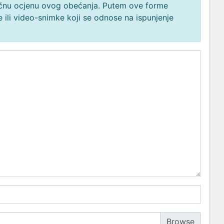
načnu ocjenu ovog obećanja. Putem ove forme
 ili video-snimke koji se odnose na ispunjenje