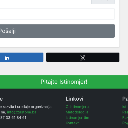
Share
Tweet
Pitajte Istinomjer!
ne
Linkovi
Pa
e razvila i uređuje organizacija:
O Istinomjeru
Ist
 ne,
info@zastone.ba
Metodologija
Ras
387 33 61 84 61
Istinomjer tim
Fak
Kontakt
Poy