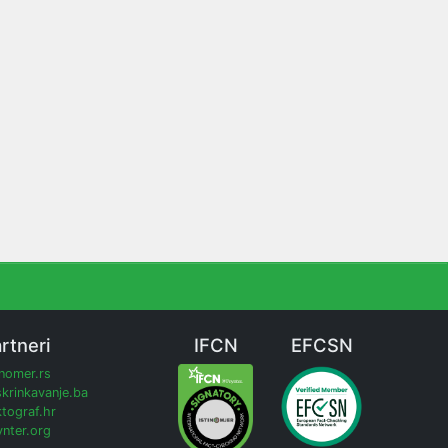
rtneri
IFCN
EFCSN
inomer.rs
krinkavanje.ba
tograf.hr
nter.org