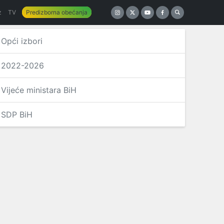
z
TV
Predizborna obećanja
Opći izbori
2022-2026
Vijeće ministara BiH
SDP BiH